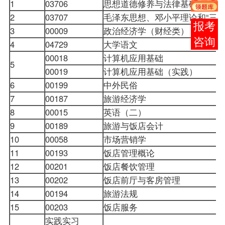
1
03706
思想道德修养与法律基础
2
03707
毛泽东思想、邓小平理论和“三
报考
3
00009
政治经济学（财经类）
咨询
4
04729
大学语文
00018
计算机应用基础
5
00019
计算机应用基础（实践）
6
00199
中外民俗
7
00187
旅游经济学
8
00015
英语（二）
9
00189
旅游与饭店会计
10
00058
市场营销学
11
00193
饭店管理概论
12
00201
饭店餐饮管理
13
00202
饭店前厅与客房管理
14
00194
旅游法规
15
00203
饭店服务
实践实习