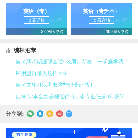
英语（专）
英语（专升本）
查看详情
查看详情
27896人学过
18866人学过
编辑推荐
自考新考期送现金啦~老朋带新友，一起赚学费！
应用型自考火热招生中
自考文凭可以考取这些职业证书！
自考专/本全套课程低价抢，多专业任选3年畅学
分享到: