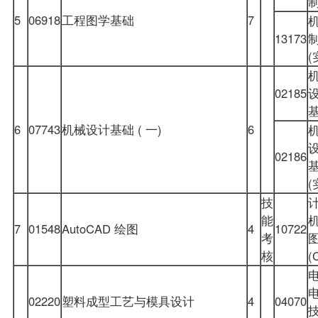
5
06918
工程图学基础
7
13173
(
02185
6
07743
机械设计基础 ( 一)
6
02186
(
技
能
7
01548
AutoCAD 绘图
4
10722
考
核
(
02220
塑料成型工艺与模具设计
4
04070