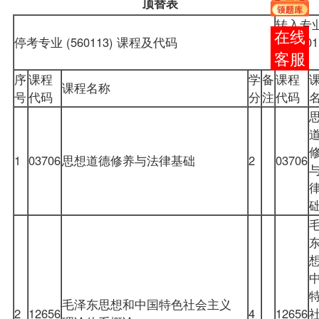
顶替表
转入专
报考
停考专业 (560113) 课程及代码
(46030
咨询
代码
序
课程
学
备
课程
课程名称
号
代码
分
注
代码
1
03706
思想道德修养与法律基础
2
03706
毛泽东思想和中国特色社会主义
2
12656
4
12656