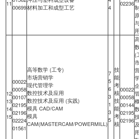
11
02236
00699
材料加工和成型工艺
4
(
高等数学 (工专)
技
7
市场营销学
能
5
00022
现代管理学
考
6
00058
00022
数控技术及应用
核
12
3
00107
00058
数控技术及应用 (实践)
技
13
1
02195
00144
模具 CAD/CAM
能
14
3
02196
02195
模具
考
15
5
02224
02196
CAM(MASTERCAM/POWERMILL)
核
01561