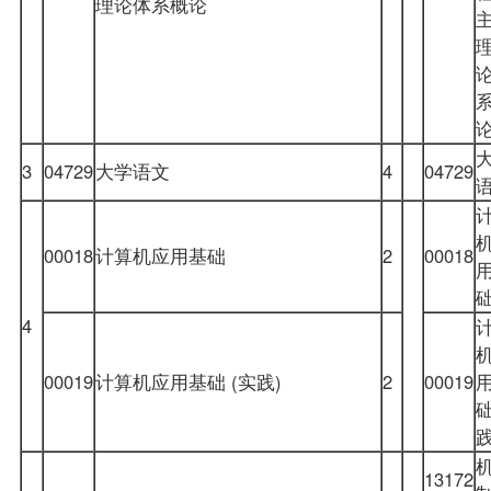
理论体系概论
3
04729
大学语文
4
04729
00018
计算机应用基础
2
00018
4
00019
计算机应用基础 (实践)
2
00019
础
践
13172