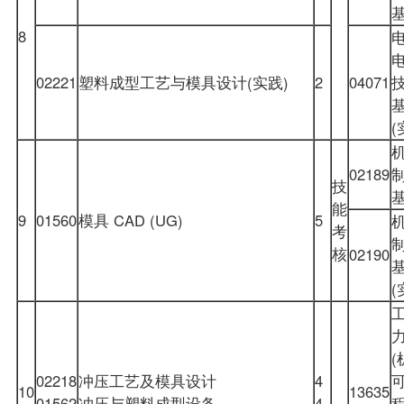
8
02221
塑料成型工艺与模具设计(实践)
2
04071
(
02189
技
能
9
01560
模具 CAD (UG)
5
考
核
02190
(
(
02218
冲压工艺及模具设计
4
10
13635
01562
冲压与塑料成型设备
4