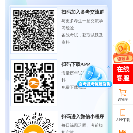
扫码加入备考交流群
与更多考生一起交流学
习经验
备战考试，获取试题及
资料
扫码下载APP
海量历年试题、备考资
料
免费下载领取
购物车
扫码进入微信小程序
APP下载
每日练题巩固、考前模
拟实战