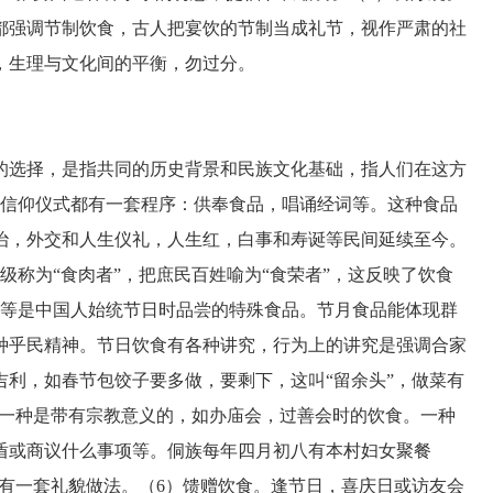
都强调节制饮食，古人把宴饮的节制当成礼节，视作严肃的社
，生理与文化间的平衡，勿过分。
选择，是指共同的历史背景和民族文化基础，指人们在这方
的信仰仪式都有一套程序：供奉食品，唱诵经词等。这种食品
治，外交和人生仪礼，人生红，白事和寿诞等民间延续至今。
级称为“食肉者”，把庶民百姓喻为“食荣者”，这反映了饮食
宵等是中国人始统节日时品尝的特殊食品。节月食品能体现群
种乎民精神。节日饮食有各种讲究，行为上的讲究是强调合家
利，如春节包饺子要多做，要剩下，这叫“留余头”，做菜有
。一种是带有宗教意义的，如办庙会，过善会时的饮食。一种
盾或商议什么事项等。侗族每年四月初八有本村妇女聚餐
也有一套礼貌做法。（6）馈赠饮食。逢节日，喜庆日或访友会