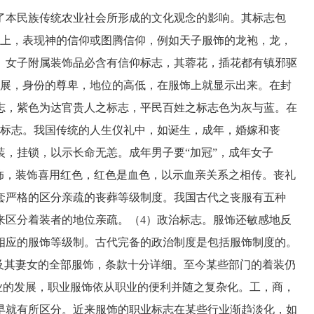
本民族传统农业社会所形成的文化观念的影响。其标志包
制上，表现神的信仰或图腾信仰，例如天子服饰的龙袍，龙，
。女子附属装饰品必含有信仰标志，其蓉花，插花都有镇邪驱
发展，身份的尊卑，地位的高低，在服饰上就显示出来。在封
志，紫色为达官贵人之标志，平民百姓之标志色为灰与蓝。在
礼标志。我国传统的人生仪礼中，如诞生，成年，婚嫁和丧
，挂锁，以示长命无恙。成年男子要“加冠”，成年女子
饰，装饰喜用红色，红色是血色，以示血亲关系之相传。丧礼
套严格的区分亲疏的丧葬等级制度。我国古代之丧服有五种
来区分着装者的地位亲疏。（4）政治标志。服饰还敏感地反
相应的服饰等级制。古代完备的政治制度是包括服饰制度的。
及其妻女的全部服饰，条款十分详细。至今某些部门的着装仍
业的发展，职业服饰依从职业的便利并随之复杂化。工，商，
早就有所区分。近来服饰的职业标志在某些行业渐趋淡化，如