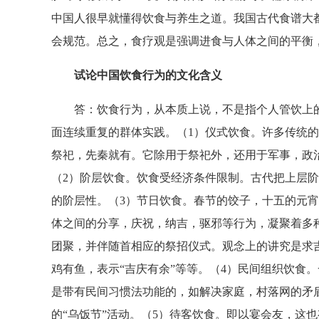
中国人很早就懂得饮食与养生之道。我国古代食谱大
会规范。总之，食疗观是强调进食与人体之间的平衡
试论中国饮食行为的文化含义
答：饮食行为，从本质上说，不是指个人管饮上的
面连续重复的群体实践。（1）仪式饮食。许多传统
祭祀，先秦就有。它除用于祭祀外，还用于军事，政
（2）阶层饮食。饮食受经济条件限制。古代把上层阶
的阶层性。（3）节日饮食。春节的饺子，十五的元
体之间的分享，庆祝，纳吉，驱邪等行为，凝聚着多
团聚，并伴随首相应的祭招仪式。观念上的讲究是求吉
鸡有鱼，表示“吉庆有余”等等。（4）民间组织饮食
是带有民间习惯法功能的，如解决家庭，村落网的矛
的“乌饭节”活动。（5）待客饮食。即以宴会友，这