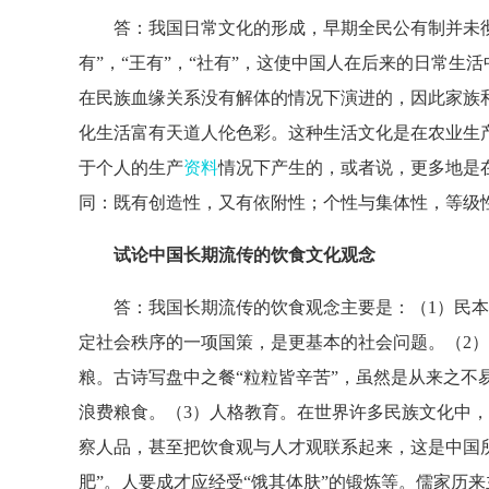
答：我国日常文化的形成，早期全民公有制并未彻
有”，“王有”，“社有”，这使中国人在后来的日常
在民族血缘关系没有解体的情况下演进的，因此家族
化生活富有天道人伦色彩。这种生活文化是在农业生
于个人的生产
资料
情况下产生的，或者说，更多地是
同：既有创造性，又有依附性；个性与集体性，等级
试论中国长期流传的饮食文化观念
答：我国长期流传的饮食观念主要是：（1）民本思
定社会秩序的一项国策，是更基本的社会问题。（2
粮。古诗写盘中之餐“粒粒皆辛苦”，虽然是从来之不
浪费粮食。（3）人格教育。在世界许多民族文化中
察人品，甚至把饮食观与人才观联系起来，这是中国所
肥”。人要成才应经受“饿其体肤”的锻炼等。儒家历