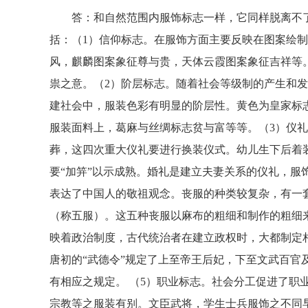
答：和自然范围内服饰标志一样，它同样脱离不了
括：（1）信仰标志。在服饰方面主要反映在图案绘
风，麒麟图案象征尊与贵，天体云霞图案象征吉祥等
祟之意。（2）阶层标志。随着社会等级制的产生和
建社会中，服装色彩有明显的阶层性。黄色为皇家标
服装面料上，葛麻与丝绸标志贫与富等等。（3）仪
葬，这四次重大仪礼要进行换装仪式。幼儿生下后着装
要“加笄”以示成熟。婚礼是建立夫妻关系的仪礼，服
表达了中国人的敬祖观念。丧服的种类较复杂，有一
（称五服）。这五种丧服以麻布的粗细和制作的粗细
映着政治制度，古代统治者在建立政权时，大都制定
唐初的“武德令”规定了上至帝王后妃，下至文武百官
有相应之规定。 （5）职业标志。社会分工促进了职
宗教等之服装有别。文臣武将，学生士兵服饰之不同