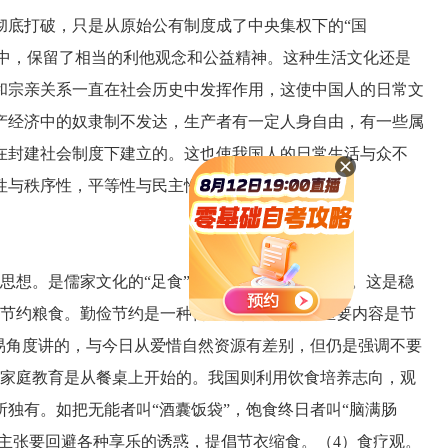
底打破，只是从原始公有制度成了中央集权下的“国
生活中，保留了相当的利他观念和公益精神。这种生活文化还是
和宗亲关系一直在社会历史中发挥作用，这使中国人的日常文
产经济中的奴隶制不发达，生产者有一定人身自由，有一些属
在封建社会制度下建立的。这也使我国人的日常生活与众不
性与秩序性，平等性与民主性的界限不大清楚等。
想。是儒家文化的“足食”观，就是让老百姓吃饱。这是稳
）节约粮食。勤俭节约是一种传统美德，节约的重要内容是节
易角度讲的，与今日从爱惜自然资源有差别，但仍是强调不要
，家庭教育是从餐桌上开始的。我国则利用饮食培养志向，观
独有。如把无能者叫“酒囊饭袋”，饱食终日者叫“脑满肠
来主张要回避各种享乐的诱惑，提倡节衣缩食。（4）食疗观。