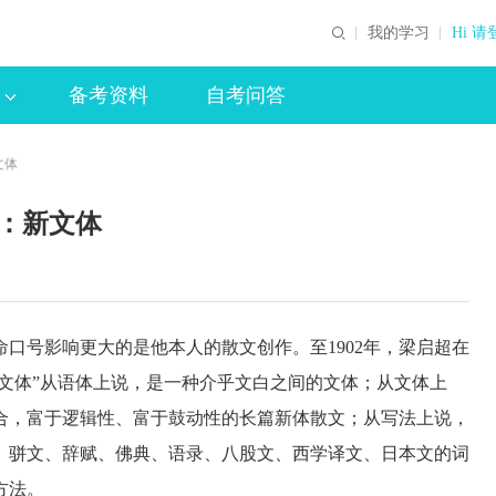
我的学习
Hi 请
备考资料
自考问答
文体
点：新文体
口号影响更大的是他本人的散文创作。至1902年，梁启超在
新文体”从语体上说，是一种介乎文白之间的文体；从文体上
合，富于逻辑性、富于鼓动性的长篇新体散文；从写法上说，
、骈文、辞赋、佛典、语录、八股文、西学译文、日本文的词
方法。