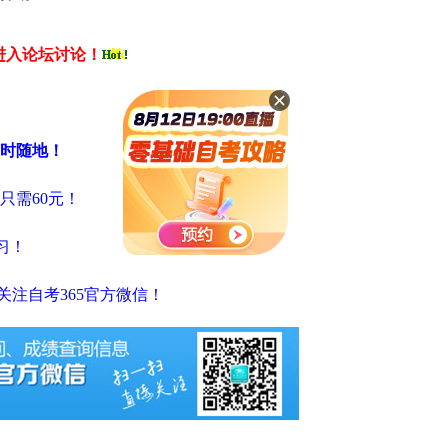
进入论坛讨论！
随时随地！
低只需60元！
习！
注自考365官方微信！