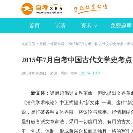
首页
试听
资讯
免费题库
当前位置：
首页
>
笔记串讲
> 2015年7月自考中国古代文学史考点：新
2015年7月自考中国古代文学史考
2015年04月28日 来源：
网络
字体：
大
小
打印
新文体：
梁启超倡导文界革命，但比提出文界革命
《清代学术概论》中正式提出“新文体”一词。这种“
说，是打破各种文体界限，将议论与叙事、抒情相结
是打破各派文章家法，采用一切能用的、有用的古文
汇、句式、体制，形成兼采众长而又独具一格的写作