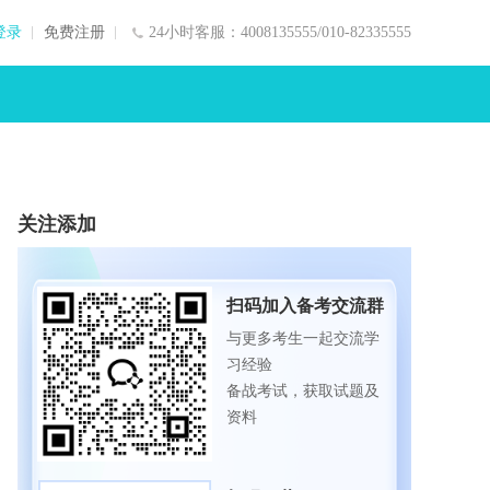
登录
免费注册
24小时客服：4008135555/010-82335555
关注添加
扫码加入备考交流群
与更多考生一起交流学
习经验
备战考试，获取试题及
资料