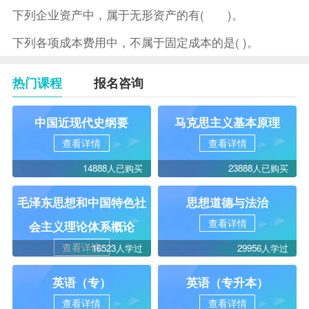
下列企业资产中，属于无形资产的有( )。
下列各项成本费用中，不属于固定成本的是( )。
热门课程
报名咨询
中国近现代史纲要
马克思主义基本原理
查看详情
查看详情
14888人已购买
23888人已购买
毛泽东思想和中国特色社
思想道德与法治
查看详情
会主义理论体系概论
查看详情
16523人学过
29956人学过
英语（专）
英语（专升本）
查看详情
查看详情