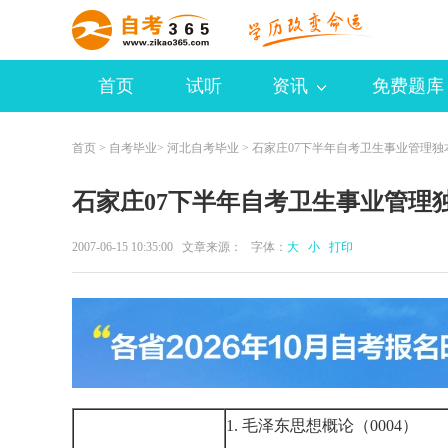
首页
试听
资讯
免费题库
首页
>
自考毕业
>
河北自考毕业
> 石家庄07下半年自考卫生事业管理独本
石家庄07下半年自考卫生事业管理独本
2007-06-15 10:35:00 文章来源： 字体：
大
小
打印
1. 毛泽东思想概论（0004）