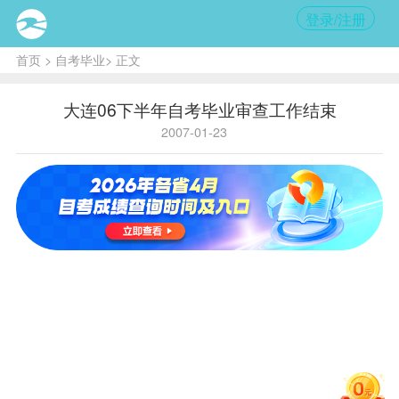
登录/注册
首页
>
自考毕业
> 正文
大连06下半年自考毕业审查工作结束
2007-01-23
核心
提
示:2006
年下半
年辽宁
省高中
等教育
自学考
试毕业
审查工