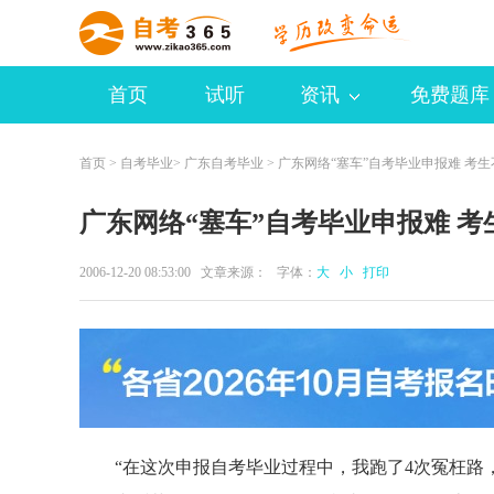
首页
试听
资讯
免费题库
首页
>
自考毕业
>
广东自考毕业
> 广东网络“塞车”自考毕业申报难 考
广东网络“塞车”自考毕业申报难 
2006-12-20 08:53:00 文章来源： 字体：
大
小
打印
“在这次申报自考毕业过程中，我跑了4次冤枉路，