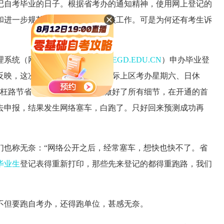
上登记自考毕业的日子。根据省考办的通知精神，使用网上登记的
和进一步规范自考毕业申报及审核工作。可是为何还有考生诉
理系统（网址：
HTTP://WWW.STEGD.EDU.CN
）申办毕业登
反映，这次申报的时间有6天，实际上区考办星期六、日休
冤枉路节省时间，胡小姐一早就做好了所有细节，在开通的首
去申报，结果发生网络塞车，白跑了。只好回来预测成功再
们也称无奈：“网络公开之后，经常塞车，想快也快不了。省
毕业生
登记表得重新打印，那些先来登记的都得重跑路，我们
但要跑自考办，还得跑单位，甚感无奈。