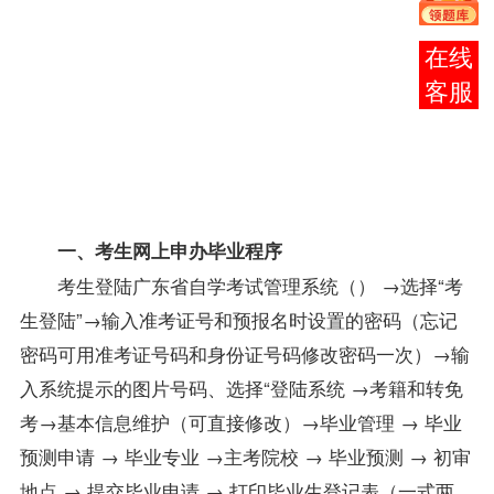
毕业
初审
报考
→审
咨询
核→
交费
→回
交材
料
一、考生网上申办毕业程序
考生登陆广东省自学考试管理系统（
） →选择“考
生登陆”→输入准考证号和预
报名
时设置的密码（忘记
密码可用准考证号码和身份证号码修改密码一次）→输
入系统提示的图片号码、选择“登陆系统 →
考籍
和转
免
考
→基本信息维护（可直接修改）→毕业管理 → 毕业
预测申请 → 毕业专业 →主考院校 → 毕业预测 → 初审
地点 → 提交毕业申请 → 打印
毕业生
登记表（一式两