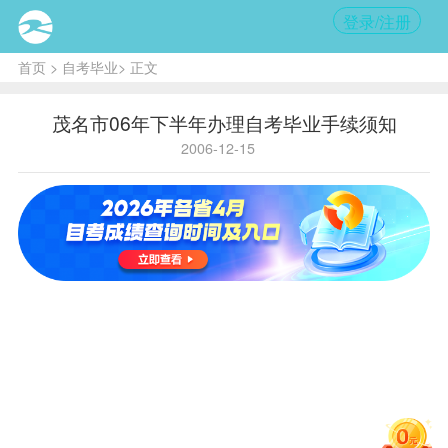
登录/注册
首页
>
自考毕业
> 正文
茂名市06年下半年办理自考毕业手续须知
2006-12-15
核
心提
示:
考生
网上
申办
毕业
→到
考办
办理