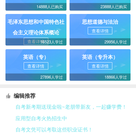
14888人已购买
23888人已购买
毛泽东思想和中国特色社
思想道德与法治
查看详情
会主义理论体系概论
查看详情
16523人学过
29956人学过
英语（专）
英语（专升本）
查看详情
查看详情
27896人学过
18866人学过
编辑推荐
自考新考期送现金啦~老朋带新友，一起赚学费！
应用型自考火热招生中
自考文凭可以考取这些职业证书！