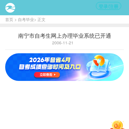
登录/注册
首页
>
自考毕业
> 正文
南宁市自考生网上办理毕业系统已开通
2006-11-21
核心
提
示:
2006
年下半
年毕业
申请现
场审核
时间为
12月3
日、4