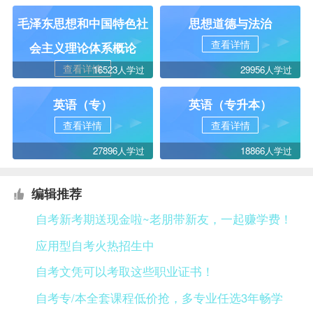
毛泽东思想和中国特色社
思想道德与法治
查看详情
会主义理论体系概论
查看详情
16523人学过
29956人学过
英语（专）
英语（专升本）
查看详情
查看详情
27896人学过
18866人学过
编辑推荐
自考新考期送现金啦~老朋带新友，一起赚学费！
应用型自考火热招生中
自考文凭可以考取这些职业证书！
自考专/本全套课程低价抢，多专业任选3年畅学