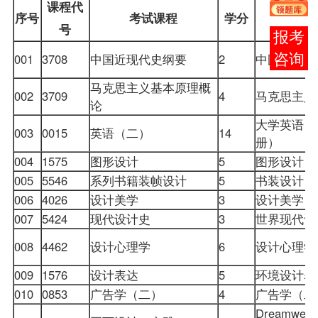
课程代
序号
考试课程
学分
号
报考
001
3708
中国近现代史纲要
2
中国近现代
咨询
马克思主义基本原理概
002
3709
4
马克思主义
论
大学英语自
003
0015
英语（二）
14
册）
004
1575
图形设计
5
图形设计
005
5546
系列书籍装帧设计
5
书装设计
006
4026
设计
美学
3
设计美学
007
5424
现代设计史
3
世界现代
008
4462
设计心理学
6
设计心理
009
1576
设计表达
5
环境设计
010
0853
广告学（二）
4
广告学（
Dreamwea