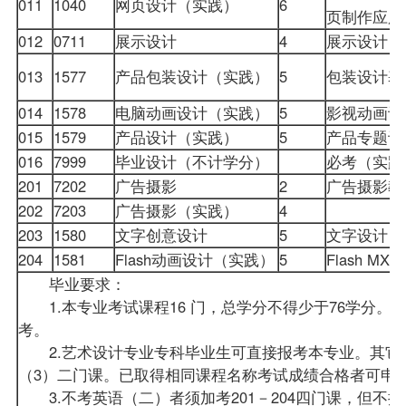
011
1040
网页设计（实践）
6
页制作应用
012
0711
展示设计
4
展示设计
013
1577
产品包装设计（实践）
5
包装设计基
014
1578
电脑动画设计（实践）
5
影视动画设
015
1579
产品设计（实践）
5
产品专题
016
7999
毕业设计（不计学分）
必考（实
201
7202
广告摄影
2
广告摄影
202
7203
广告摄影（实践）
4
203
1580
文字创意设计
5
文字设计
204
1581
Flash动画设计（实践）
5
Flash M
毕业要求：
1.本专业考试课程16 门，总学分不得少于76学分。
考。
2.艺术设计专业专科毕业生可直接报考本专业。其它
（3）二门课。已取得相同课程名称考试
成绩
合格者可申
3.不考英语（二）者须加考201－204四门课，但不授