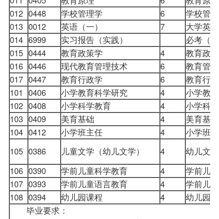
012
0448
学校管理学
6
学校管
013
0012
英语（一）
7
大学英
014
6999
实习报告（实践）
必考（
015
0444
教育
政策
学
4
教育政
016
0446
现代教育管理技术
6
教育管
017
0447
教育行政学
6
教育行
101
0406
小学教育科学研究
4
小学教
102
0408
小学科学教育
4
小学科
103
0409
美育基础
4
美育基
104
0412
小学班主任
4
小学班
105
0386
儿童文学（幼儿文学）
4
幼儿文
106
0390
学前儿童科学教育
4
学前儿
107
0393
学前儿童语言教育
4
学前儿
108
0394
幼儿园课程
4
幼儿园
毕业要求：