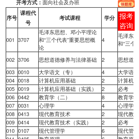
面向社会及办班
开考方式：
课程
代
在线
序号
考试课程
学分
号
客服
毛泽东思想、邓小平理论
毛泽东思
001
3707
和“三个代表”重要思想概
4
和“三个
论
002
3706
思想道德修养与法律基础
2
思想道德
003
0010
大学语文
（专）
4
大学语
004
0018
计算机应用基础
2
计算机
005
0019
计算机应用基础（实践）
2
必考
006
0442
教育学（二）
8
教育学
007
0031
心理学
4
心理学
008
0413
现代教育技术
2
现代教
009
0414
现代教育技术（实践）
2
必考
010
0107
现代管理学
6
现代管
011
0405
教育原理
6
教育原