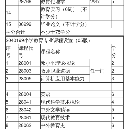
课程
29768
教育伦理学
5
教育实习（6周）（不
14
计学分）
15
06999
毕业论文（不计学分）
学分合计
不少于75学分
2040199小学教育专业课程设置（05版）
小
序
课程代
学
序
课程名称
号
号
分
1
28001
邓小平理论概论
2
2
28003
教师职业道德
任一门
2
3
28005
计算机应用基本能力
3
4
28004
英语
6
5
28041
现代科学技术概论
4
6
28042
中外文学精读
5
7
28061
现代教育技术
5
8
28062
中外教育史
6