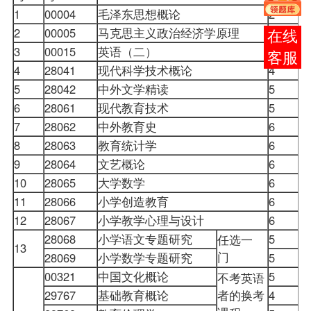
1
00004
毛泽东思想概论
2
2
00005
马克思主义政治经济学原理
3
报考
3
00015
英语（二）
14
咨询
4
28041
现代科学技术概论
4
5
28042
中外文学精读
5
6
28061
现代教育技术
5
7
28062
中外教育史
6
8
28063
教育统计学
6
9
28064
文艺概论
6
10
28065
大学数学
6
11
28066
小学创造教育
6
12
28067
小学教学心理与设计
6
28068
小学语文专题研究
5
任选一
13
门
28069
小学数学专题研究
5
00321
中国文化概论
5
不考英语
29767
基础教育概论
者的换考
4