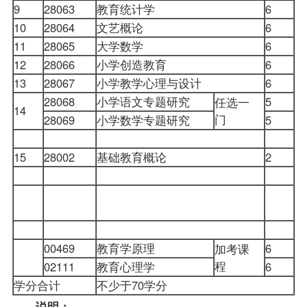
9
28063
教育统计学
6
10
28064
文艺概论
6
11
28065
大学数学
6
1
12
28066
小学创造教育
6
1
13
28067
小学教学心理与设计
6
1
28068
小学语文专题研究
5
任选一
14
1
门
28069
小学数学专题研究
5
15
28002
基础教育概论
2
1
1
00469
教育学原理
6
加考课
程
02111
教育心理学
6
学分合计
不少于70学分
说明：