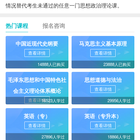
情况替代考生未通过的任意一门思想政治理论课。
热门课程
报名咨询
中国近现代史纲要
马克思主义基本原理
查看详情
查看详情
14888人已购买
23888人已购买
毛泽东思想和中国特色社
思想道德与法治
查看详情
会主义理论体系概论
查看详情
16523人学过
29956人学过
英语（专）
英语（专升本）
查看详情
查看详情
27896人学过
18866人学过