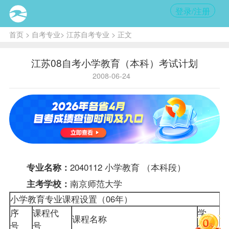
登录/注册
首页
>
自考专业
>
江苏自考专业
> 正文
江苏08自考小学教育（本科）考试计划
2008-06-24
2040112 小学教育 （本科段）
专业名称：
南京师范大学
主考学校：
小学教育专业
课程
设置（06年）
小
序
课程代
学
序
课程名称
号
号
分