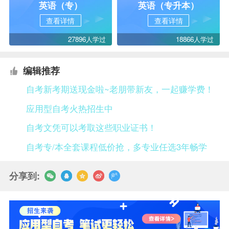
英语（专）
英语（专升本）
查看详情
查看详情
27896人学过
18866人学过
编辑推荐
自考新考期送现金啦~老朋带新友，一起赚学费！
应用型自考火热招生中
自考文凭可以考取这些职业证书！
自考专/本全套课程低价抢，多专业任选3年畅学
分享到: