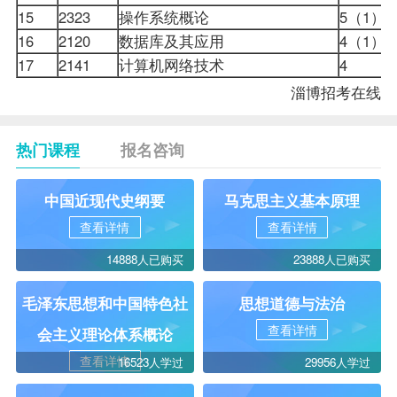
15
2323
操作系统概论
5（1）
16
2120
数据库及其应用
4（1）
17
2141
计算机网络技术
4
淄博招考在线
热门课程
报名咨询
中国近现代史纲要
马克思主义基本原理
查看详情
查看详情
14888人已购买
23888人已购买
毛泽东思想和中国特色社
思想道德与法治
查看详情
会主义理论体系概论
查看详情
16523人学过
29956人学过