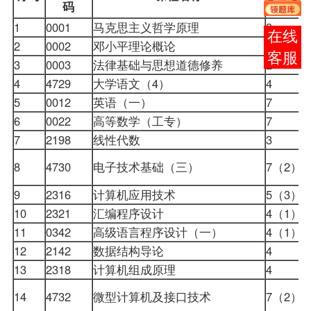
码
1
0001
马克思主义哲学原理
3
报考
2
0002
邓小平理论概论
3
咨询
3
0003
法律基础与思想道德修养
2
4
4729
大学语文
（4）
4
5
0012
英语（一）
7
6
0022
高等数学（工专）
7
7
2198
线性代数
3
8
4730
电子技术基础（三）
7（2）
9
2316
计算机应用技术
5（3）
10
2321
汇编程序设计
4（1）
11
0342
高级语言程序设计（一）
4（1）
12
2142
数据结构导论
4
13
2318
计算机组成原理
4
14
4732
微型计算机及接口技术
7（2）