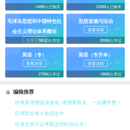
14888人已购买
23888人已购买
毛泽东思想和中国特色社
思想道德与法治
查看详情
会主义理论体系概论
查看详情
16523人学过
29956人学过
英语（专）
英语（专升本）
查看详情
查看详情
27896人学过
18866人学过
编辑推荐
自考新考期送现金啦~老朋带新友，一起赚学费！
应用型自考火热招生中
自考文凭可以考取这些职业证书！