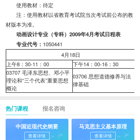
使用教材：待定
注：使用教材以省教育考试院当次考试前公布的教
材版本为准。
动画设计专业（专科）2009年4月考试日程表
1050441
专业代号：
4月18日
上午8：30-11：00
下午14：00-16：30
上
03707
毛泽东思想、邓小平
03706 思想道德修养与法
理论和“三个代表”重要思想
0
律基础
概论
热门课程
报名咨询
中国近现代史纲要
马克思主义基本原理
查看详情
查看详情