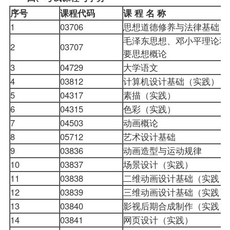
序号
课程代码
课
程
名
称
1
03706
思想道德修养与法律基础
毛泽东思想、邓小平理论和
2
03707
要思想概论
3
04729
大学语文
4
03812
计算机设计基础（实践）
5
04317
素描（实践）
6
04315
色彩（实践）
7
04503
动画概论
8
05712
艺术设计基础
9
03836
动画造型与运动规律
10
03837
场景设计（实践）
11
03838
二维动画设计基础（实践）
12
03839
三维动画设计基础（实践）
13
03840
影视后期合成制作（实践）
14
03841
网页设计（实践）