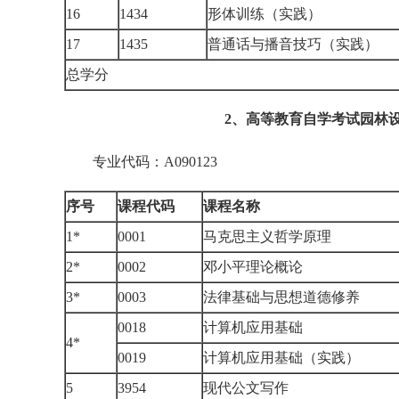
16
1434
形体训练（实践）
17
1435
普通话与播音技巧（实践）
总学分
2、高等教育自学考试园林
专业代码：A090123
序号
课程代码
课程名称
1*
0001
马克思主义哲学原理
2*
0002
邓小平理论概论
3*
0003
法律基础与思想道德修养
0018
计算机应用基础
4*
0019
计算机应用基础（实践）
5
3954
现代公文写作