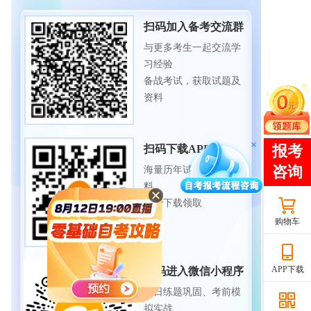
扫码加入备考交流群
与更多考生一起交流学
习经验
备战考试，获取试题及
资料
扫码下载APP
海量历年试题、备考资
料
免费下载领取
购物车
APP下载
扫码进入微信小程序
每日练题巩固、考前模
拟实战