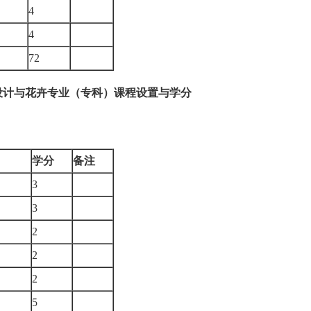
4
4
72
设计与花卉专业（专科）课程设置与学分
学分
备注
3
3
2
2
2
5