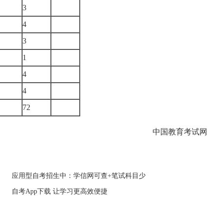
3
4
3
1
4
）
4
72
中国教育考试网
应用型自考招生中：学信网可查+笔试科目少
自考App下载 让学习更高效便捷