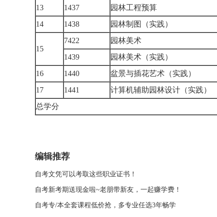
13
1437
园林工程预算
14
1438
园林制图（实践）
7422
园林美术
15
1439
园林美术（实践）
16
1440
盆景与插花艺术（实践）
17
1441
计算机辅助园林设计（实践
总学分
编辑推荐
自考文凭可以考取这些职业证书！
自考新考期送现金啦~老朋带新友，一起赚学费！
自考专/本全套课程低价抢，多专业任选3年畅学