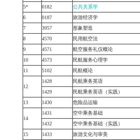
5*
0182
公共关系学
6
0187
旅游经济学
7
3957
形象塑造
8
4570
民用航空法
9
4571
航空服务礼仪概论
10
4573
民航服务心理学
11
5102
民航概论
1428
民航乘务英语
12
1429
民航乘务英语（实践）
13
1430
危险品运输
1431
空中乘务基础
14
1432
空中乘务基础（实践）
15
1433
旅游文化与审美