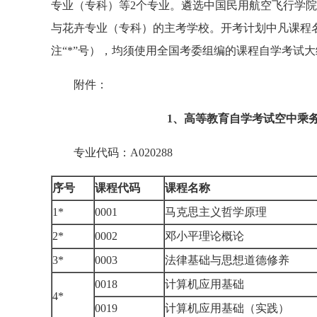
专业（专科）等2个专业。遴选中国民用航空飞行学
与花卉专业（专科）的主考学校。开考计划中凡课程
注“*”号），均须使用全国考委组编的课程自学考试
附件：
1、高等教育自学考试空中乘
专业代码：A020288
序号
课程代码
课程名称
1*
0001
马克思主义哲学原理
2*
0002
邓小平理论概论
3*
0003
法律基础与思想道德修养
0018
计算机应用基础
4*
0019
计算机应用基础（实践）