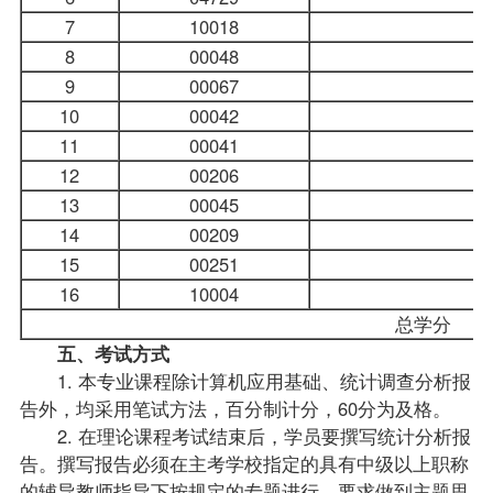
7
10018
8
00048
9
00067
10
00042
11
00041
12
00206
13
00045
14
00209
社
15
00251
16
10004
总学分
五、考试方式
1. 本专业课程除计算机应用基础、统计调查分析报
告外，均采用笔试方法，百分制计分，60分为及格。
2. 在理论课程考试结束后，学员要撰写统计分析报
告。撰写报告必须在主考学校指定的具有中级以上职称
的辅导教师指导下按规定的专题进行。要求做到主题思