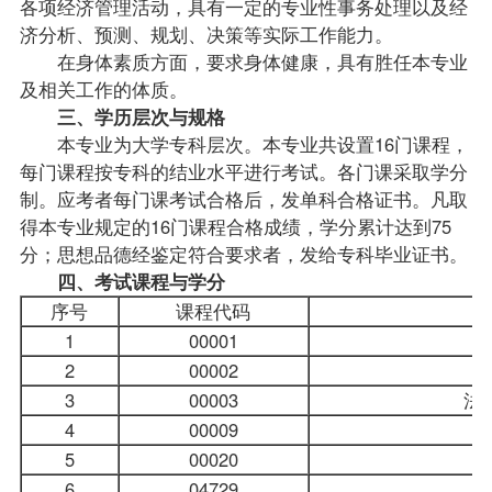
各项经济管理活动，具有一定的专业性事务处理以及经
济分析、预测、规划、决策等实际工作能力。
在身体素质方面，要求身体健康，具有胜任本专业
及相关工作的体质。
三、学历层次与规格
本专业为大学专科层次。本专业共设置16门课程，
每门课程按专科的结业水平进行考试。各门课采取学分
制。应考者每门课考试合格后，发单科合格证书。凡取
得本专业规定的16门课程合格成绩，学分累计达到75
分；思想品德经鉴定符合要求者，发给专科毕业证书。
四、考试课程与学分
序号
课程代码
1
00001
2
00002
3
00003
法
4
00009
政
5
00020
6
04729