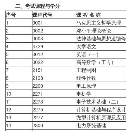
二、考试
课程
与学分
序号
课程代号
课 程 名 称
1
0001
马克思主义哲学原理
2
0002
邓小平理论概论
3
0003
法律基础与思想道德修
4
4729
大学语文
5
0012
英语（一）
6
0022
高等数学（工专）
7
2151
工程制图
8
2198
线性代数
9
2269
电工原理
10
2271
电机学
11
2273
电子技术基础（二）
12
2275
计算机基础与程序设计
13
2277
微型计算机原理及应用
14
2300
电力系统基础