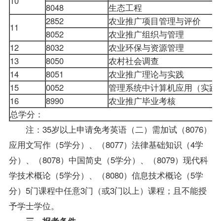
10
8048
生态工程
2852
农业推广项目管理与评价
11
8052
农业推广组织与管理
12
8032
农业环保与资源管理
13
8050
农村社会调查
14
8051
农业推广理论与实践
15
0052
管理系统中计算机应用（实
16
8990
农业推广毕业考核
总学分：
注：35岁以上申请
免考
英语（二）需加试（8076）
应用文写作
（5学分）、（8077）法律基础知识（4学
分）、（8078）中国简史（5学分）、（8079）现代科
学技术概论（5学分）、（8080）信息技术概论（5学
分）5门课程中任意3门（或3门以上）课程；且不能授
予学士学位。
三、
报考
条件