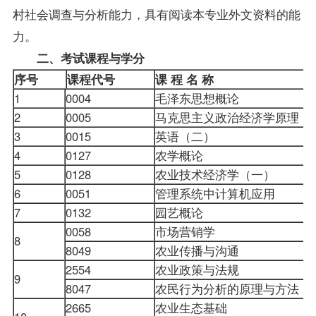
村社会调查与分析能力，具有阅读本专业外文资料的能
力。
二、考试
课程
与学分
序号
课程代号
课 程 名 称
1
0004
毛泽东思想概论
2
0005
马克思主义政治经济学原理
3
0015
英语（二）
4
0127
农学概论
5
0128
农业技术经济学（一）
6
0051
管理系统中计算机应用
7
0132
园艺概论
0058
市场营销学
8
8049
农业传播与沟通
2554
农业
政策
与法规
9
8047
农民行为分析的原理与方法
2665
农业生态基础