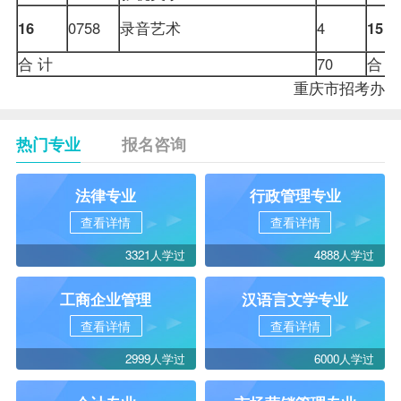
16
0758
录音艺术
4
15
合 计
70
合 
重庆市招考办
热门专业
报名咨询
法律专业
行政管理专业
查看详情
查看详情
3321人学过
4888人学过
工商企业管理
汉语言文学专业
查看详情
查看详情
2999人学过
6000人学过