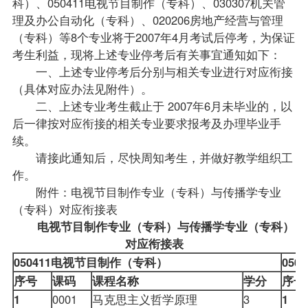
科）、050411电视节目制作（专科）、030307机关管
理及办公自动化（专科）、020206房地产经营与管理
（专科）等8个专业将于2007年4月考试后停考，为保证
考生利益，现将上述专业停考后有关事宜通知如下：
一、上述专业停考后分别与相关专业进行对应衔接
（具体对应办法见附件）。
二、上述专业考生截止于 2007年6月未毕业的，以
后一律按对应衔接的相关专业要求
报考
及办理毕业手
续。
请接此通知后，尽快周知考生，并做好教学组织工
作。
附件：电视节目制作专业（专科）与传播学专业
（专科）对应衔接表
电视节目制作专业（专科）与传播学专业（专科）
对应衔接表
050411电视节目制作（专科）
05
序号
课码
课程
名称
学分
序号
1
0001
马克思主义哲学原理
3
1