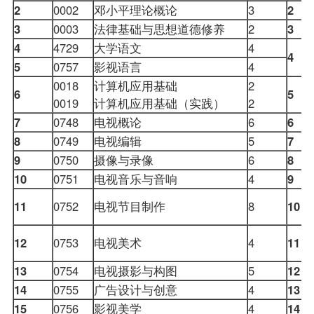
2
0002
邓小平理论概论
3
2
3
0003
法律基础与思想道德修养
2
3
4
4729
大学语文
4
4
5
0757
影视语言
4
0018
计算机应用基础
2
6
5
0019
计算机应用基础（实践）
2
7
0748
电视概论
6
6
8
0749
电视编辑
5
7
9
0750
摄像与录像
6
8
10
0751
电视音乐与音响
4
9
11
0752
电视节目制作
8
10
12
0753
电视美术
4
11
13
0754
电视摄影与构图
5
12
14
0755
广告设计与创意
4
13
15
0756
影视美学
4
14