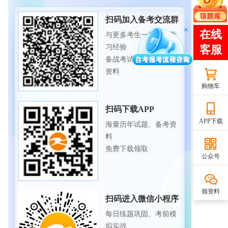
扫码加入备考交流群
与更多考生一起交流学
习经验
备战考试，获取试题及
资料
购物车
扫码下载APP
APP下载
海量历年试题、备考资
料
免费下载领取
公众号
领资料
扫码进入微信小程序
每日练题巩固、考前模
拟实战