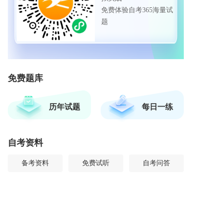
免费体验自考365海量试
题
免费题库
历年试题
每日一练
自考资料
备考资料
免费试听
自考问答