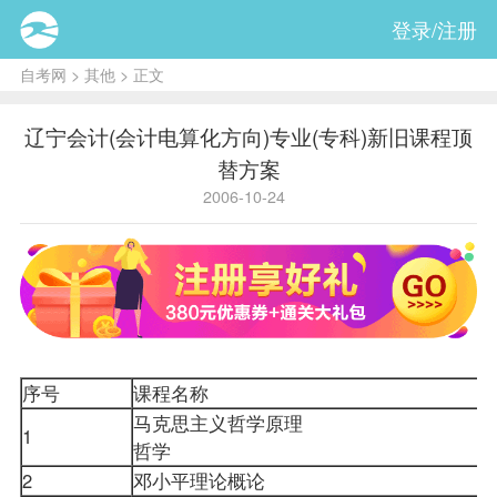
登录/注册
自考网
>
其他
> 正文
辽宁会计(会计电算化方向)专业(专科)新旧课程顶
替方案
2006-10-24
序号
课程
名称
马克思主义哲学原理
1
哲学
2
邓小平理论概论