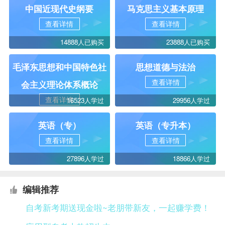
中国近现代史纲要
马克思主义基本原理
查看详情
查看详情
14888人已购买
23888人已购买
毛泽东思想和中国特色社
思想道德与法治
查看详情
会主义理论体系概论
查看详情
16523人学过
29956人学过
英语（专）
英语（专升本）
查看详情
查看详情
27896人学过
18866人学过
编辑推荐
自考新考期送现金啦~老朋带新友，一起赚学费！