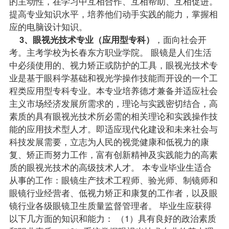
的主动性，在学习中互相合作、互相帮助、互相促进。
提高专业知识水平，培养他们动手实践的能力，掌握相
应的电脑设计知识。
3、眼视光技术专业（应用型专科）
，面向社会开
考。主考学校为长春东方职业学院。 眼镜是人们生活
中必须使用的、视力矫正或防护的工具，眼视光技术专
业是基于眼科学基础和视光学操作技能而开设的一个工
程类应用型专科专业。本专业培养德才兼备并适应社会
主义市场经济发展所需求的，理论与实践密切结合，高
素质的具有眼视光技术所必需的相关理论和实践操作技
能的应用技术型人才。即适应现代化建设和未来社会与
科技发展需要，立志为人民的视觉健康和低视力的康
复、矫正而努力工作，富有创新精神及实践能力的高素
质的眼视光技术的高级技术人才。 本专业
毕业生
适合
从事的工作：眼镜生产技术工程师、验光师、制镜师和
眼镜行业经营者、低视力矫正和康复的工作者，以及眼
镜行业各级眼镜卫生质量监督管理者。 毕业生应获得
以下几方面的知识和能力： （1）具有良好的政治素质