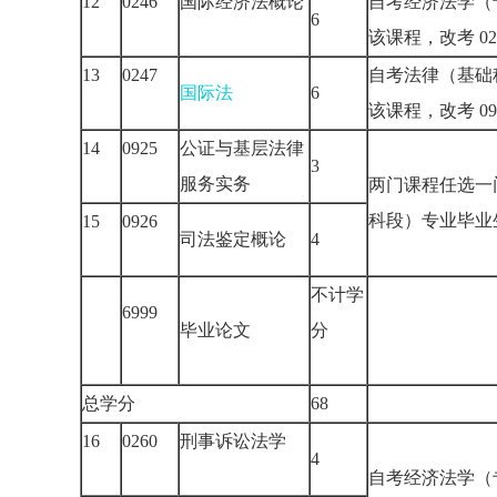
12
0246
国际经济法概论
自考经济法学（
6
该课程，改考 
13
0247
自考法律（基础
国际法
6
该课程，改考 0
14
0925
公证与基层法律
3
服务实务
两门课程任选一
科段）专业毕
15
0926
司法鉴定概论
4
不计学
6999
毕业论文
分
总学分
68
16
0260
刑事诉讼法学
4
自考经济法学（