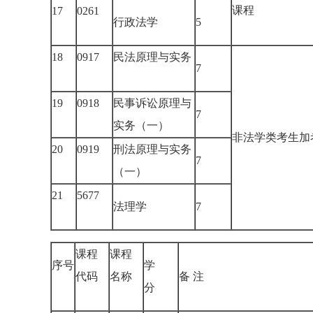
课程
17
0261
行政法学
5
18
0917
民法原理与实务
7
19
0918
民事诉讼原理与
7
实务（一）
非法学类考生
20
0919
刑法原理与实务
7
（一）
21
5677
法理学
7
课程
课程
序号
学
代码
名称
备 注
分