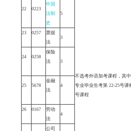
中国
22
0223
法制
5
史
23
0257
票据
3
法
保险
24
0258
法
3
不选考外语加考课程，其中
金融
25
5678
4
专业毕业生考第 22-25号课
法
号课程
26
0167
劳动
4
法
公司