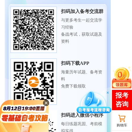
扫码加入备考交流群
与更多考生一起交流学
习经验
备战考试，获取试题及
资料
扫码下载APP
海量历年试题、备考资
料
免费下载领取
扫码进入微信小程序
每日练题巩固、考前模
购物车
拟实战