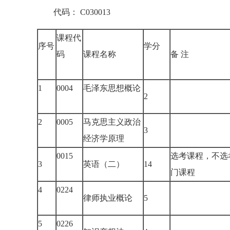
代码： C030013
课程代
序号
学分
码
课程名称
备 注
1
0004
毛泽东思想概论
2
2
0005
马克思主义政治
3
经济学原理
0015
选考课程，不选
3
英语（二）
14
门课程
4
0224
律师执业概论
5
5
0226