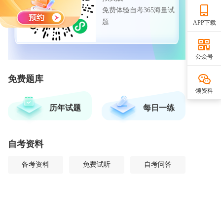
免费体验自考365海量试
题
APP下载
公众号
免费题库
领资料
历年试题
每日一练
自考资料
备考资料
免费试听
自考问答