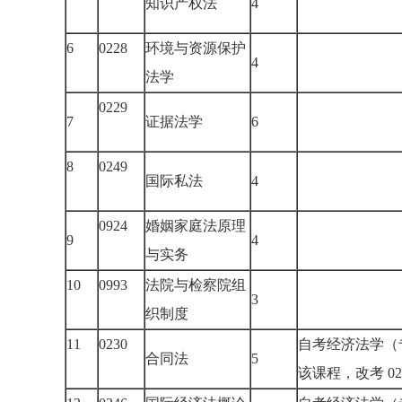
知识产权法
4
6
0228
环境与资源保护
4
法学
0229
7
证据法学
6
8
0249
国际私法
4
0924
婚姻家庭法原理
9
4
与实务
10
0993
法院与检察院组
3
织制度
11
0230
自考经济法学（
合同法
5
该课程，改考 02