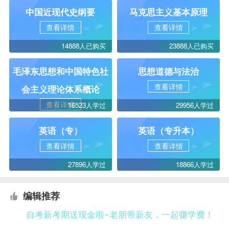
中国近现代史纲要
马克思主义基本原理
查看详情
查看详情
14888人已购买
23888人已购买
毛泽东思想和中国特色社
思想道德与法治
查看详情
会主义理论体系概论
查看详情
16523人学过
29956人学过
英语（专）
英语（专升本）
查看详情
查看详情
27896人学过
18866人学过
编辑推荐
自考新考期送现金啦~老朋带新友，一起赚学费！