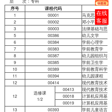
层 次：专科
序号
课程
代码
报考
1
00001
马克思主义哲学
咨询
2
00002
邓小平理论概论
3
00003
法律基础与思想
5
00386
幼儿文学
6
00384
学前心理学
7
00383
学前教育学
8
00387
幼儿园组织与管
9
00385
学前卫生学
10
00389
学前教育科学研
11
00394
幼儿园课程
12
00414
现代教育技术实
00413
现代教育技术
选修课
12
00018
计算机应用基础
1/2
00019
计算机应用基础
13
00393
学前儿童语言教