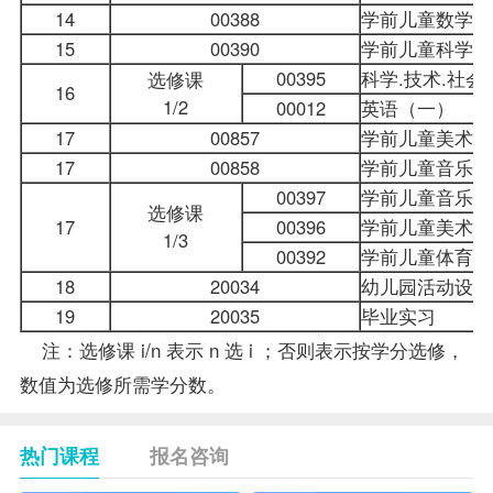
14
00388
学前儿童数学教
15
00390
学前儿童科学教
00395
科学.技术.社会
选修课
16
1/2
00012
英语（一）
17
00857
学前儿童美术教
17
00858
学前儿童音乐教
00397
学前儿童音乐教
选修课
17
00396
学前儿童美术教
1/3
00392
学前儿童体育
18
20034
幼儿园活动设计
19
20035
毕业实习
注：选修课 i/n 表示 n 选 i ；否则表示按学分选修，
数值为选修所需学分数。
热门课程
报名咨询