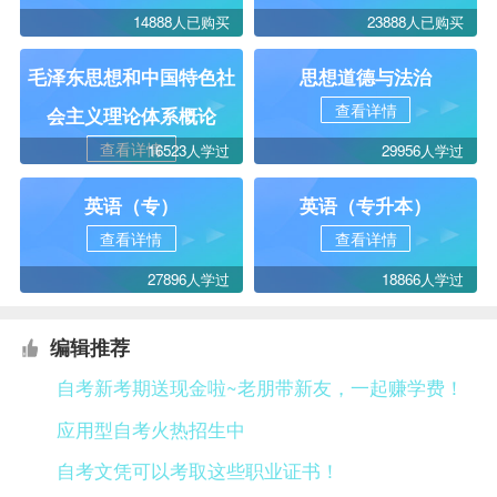
14888人已购买
23888人已购买
毛泽东思想和中国特色社
思想道德与法治
查看详情
会主义理论体系概论
查看详情
16523人学过
29956人学过
英语（专）
英语（专升本）
查看详情
查看详情
27896人学过
18866人学过
编辑推荐
自考新考期送现金啦~老朋带新友，一起赚学费！
应用型自考火热招生中
自考文凭可以考取这些职业证书！