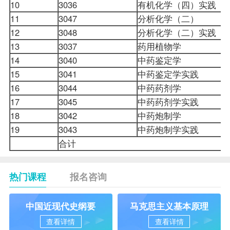
10
3036
有机化学（四）实践
11
3047
分析化学（二）
12
3048
分析化学（二）实践
13
3037
药用植物学
14
3040
中药鉴定学
15
3041
中药鉴定学实践
16
3044
中药
药剂学
17
3045
中药药剂学实践
18
3042
中药炮制学
19
3043
中药炮制学实践
合计
热门课程
报名咨询
中国近现代史纲要
马克思主义基本原理
查看详情
查看详情