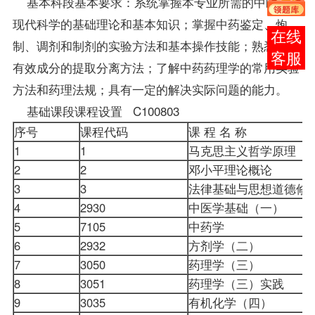
基本科段基本要求：系统掌握本专业所需的中医药和
现代科学的基础理论和基本知识；掌握中药鉴定、炮
在线
制、调剂和制剂的实验方法和基本操作技能；熟悉中药
客服
有效成分的提取分离方法；了解中药药理学的常用实验
方法和药理法规；具有一定的解决实际问题的能力。
基础课段
课程
设置 C100803
序号
课程代码
课 程 名 称
1
1
马克思主义哲学原理
2
2
邓小平理论概论
3
3
法律基础与思想道德
4
2930
中医学基础（一）
5
7105
中药学
6
2932
方剂学（二）
7
3050
药理学（三）
8
3051
药理学（三）实践
9
3035
有机化学（四）