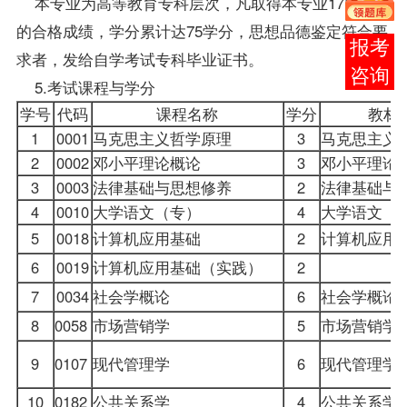
本专业为高等教育专科层次，凡取得本专业17门
课程
的合格
成绩
，学分累计达75学分，思想品德鉴定符合要
在线
求者，发给自学考试专科毕业证书。
客服
5.考试课程与学分
学号
代码
课程名称
学分
教材
1
0001
马克思主义哲学原理
3
马克思主义
2
0002
邓小平理论概论
3
邓小平理论
3
0003
法律基础与思想修养
2
法律基础与
4
0010
大学语文
（专）
4
大学语文（
5
0018
计算机应用基础
2
计算机应用
6
0019
计算机应用基础（实践）
2
7
0034
社会学概论
6
社会学概论
8
0058
市场营销学
5
市场营销学
9
0107
现代管理学
6
现代管理学
10
0182
公共关系学
4
公共关系学