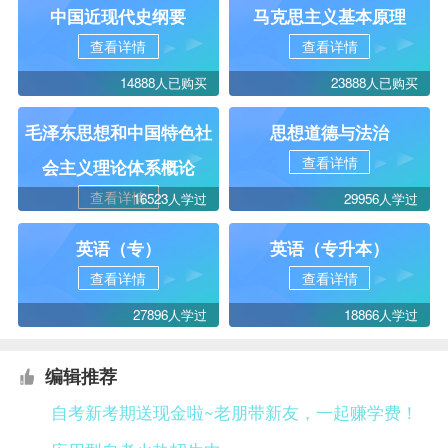
中国近现代史纲要
马克思主义基本原理
查看详情
查看详情
14888人已购买
23888人已购买
毛泽东思想和中国特色社
思想道德与法治
查看详情
会主义理论体系概论
查看详情
16523人学过
29956人学过
英语（专）
英语（专升本）
查看详情
查看详情
27896人学过
18866人学过
编辑推荐
自考新考期送现金啦~老朋带新友，一起赚学费！