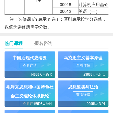
1/5
00018
计算机应用基础
00012
英语（一）
注：选修课 i/n 表示 n 选 i ；否则表示按学分选修，
数值为选修所需学分数。
热门课程
报名咨询
中国近现代史纲要
马克思主义基本原理
查看详情
查看详情
14888人已购买
23888人已购买
毛泽东思想和中国特色社
思想道德与法治
查看详情
会主义理论体系概论
查看详情
16523人学过
29956人学过