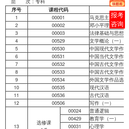
层 次：专科
序号
课程
代码
在线
1
00001
马克思主义哲学原
客服
2
00002
邓小平理论概论
3
00003
法律基础与思想道
4
00529
文学概论（一）
5
00530
中国现代文学作品
6
00531
中国当代文学作品
7
00532
中国古代文学作品
8
00533
中国古代文学作品
9
00534
外国文学作品选
10
00535
现代汉语
11
00536
古代汉语
12
00506
写作（一）
00024
普通逻辑
00429
教育学（一）
选修课
13
00031
心理学