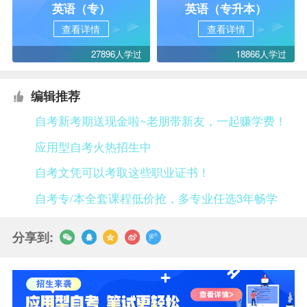
英语（专）
英语（专升本）
查看详情
查看详情
27896人学过
18866人学过
编辑推荐
自考新考期送现金啦~老朋带新友，一起赚学费！
应用型自考火热招生中
自考文凭可以考取这些职业证书！
自考专/本全套课程低价抢，多专业任选3年畅学
分享到: