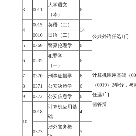
大学语文
3
0011
6
（本）
0015
英语（二）
4
14
0016
日语（二）
公共外语任选1门
5
0369
警察伦理学
6
犯罪学
6
0235
6
（一）
计算机应用基础（00
7
0370
刑事证据学
6
（0019）2学分，与
8
0371
公安决策学
6
任选1门
9
0372
公安信息学
6
需答辩
计算机应用基
0018
4
础
10
涉外警务概
0373
5