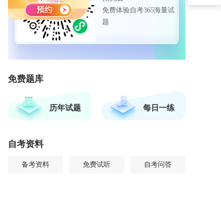
免费体验自考365海量试
题
免费题库
历年试题
每日一练
自考资料
备考资料
免费试听
自考问答