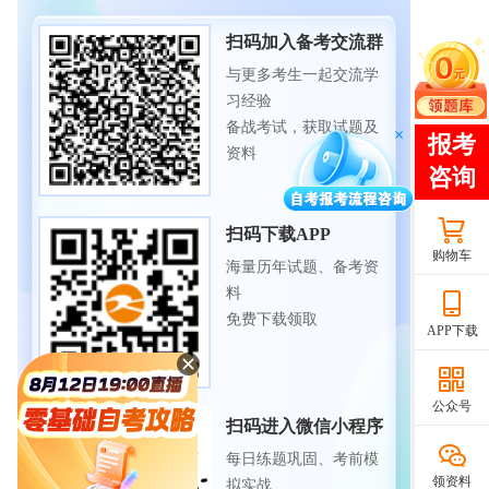
扫码加入备考交流群
与更多考生一起交流学
习经验
备战考试，获取试题及
资料
扫码下载APP
购物车
海量历年试题、备考资
料
免费下载领取
APP下载
公众号
扫码进入微信小程序
每日练题巩固、考前模
领资料
拟实战