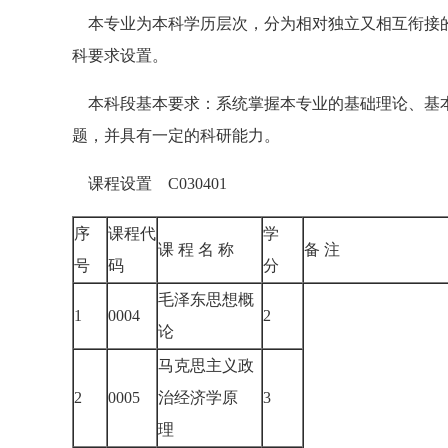
本专业为本科学历层次，分为相对独立又相互衔接的
科要求设置。
本科段基本要求：系统掌握本专业的基础理论、基本
题，并具有一定的科研能力。
课程设置 C030401
序
课程代
学
课 程 名 称
备 注
号
码
分
毛泽东思想概
1
0004
2
论
马克思主义政
2
0005
治经济学原
3
理