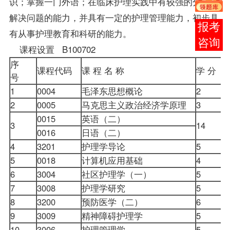
识；掌握一门外语；在临床护理实践中有较强的分析和
解决问题的能力，并具有一定的护理管理能力，初步具
在线
有从事护理教育和科研的能力。
客服
课程设置 B100702
序
课程代码
课 程 名 称
学 分
号
1
0004
毛泽东思想概论
2
2
0005
马克思主义政治经济学原理
3
0015
英语（二）
3
14
0016
日语（二）
4
3201
护理学导论
5
5
0018
计算机应用基础
4
6
3004
社区护理学（一）
5
7
3008
护理学研究
5
8
3200
预防医学（二）
6
9
3009
精神障碍护理学
5
10
3006
护理管理学
5