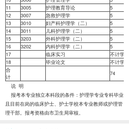
11
3005
护理教育导论
5
12
3007
急救护理学
5
13
3010
妇产科护理学（二）
5
14
3011
儿科护理学（二）
5
15
3203
外科护理学（二）
5
16
3202
内科护理学（二）
5
17
临床实习
不计学
18
毕业论文
不计学
合
74
计
说 明
报考
本专业独立本科段的条件：
护理学专业
专科毕业
且目前在岗的临床护士、护士学校本专业教师或护理管
理干部。报考资格由市卫生局审核。