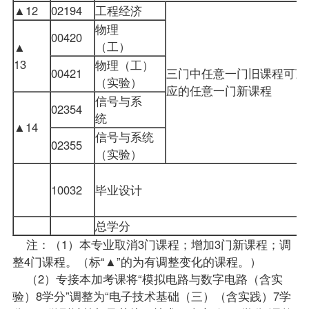
▲12
02194
工程经济
物理
00420
（工）
▲
13
物理（工）
00421
三门中任意一门旧课程可顶
（实验）
应的任意一门新课程
信号与系
02354
统
▲14
信号与系统
02355
（实验）
10032
毕业设计
总学分
注：（1）本专业取消3门课程；增加3门新课程；调
整4门课程。（标“▲”的为有调整变化的课程。）
（2）专接本加考课将“模拟电路与数字电路（含实
验）8学分”调整为“电子技术基础（三）（含实践）7学