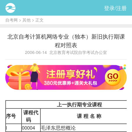
登录/注册
自考网
>
其他
> 正文
北京自考计算机网络专业（独本）新旧执行期课
程对照表
2006-06-14
北京教育考试院自学考试办公室
上一执行期专业
课程
课程代
序号
课 程 名 称
码
l
00004
毛泽东思想概论