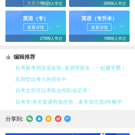
查看详情
16523人学过
29956人学过
英语（专）
英语（专升本）
查看详情
查看详情
27896人学过
18866人学过
编辑推荐
自考新考期送现金啦~老朋带新友，一起赚学费！
应用型自考火热招生中
自考文凭可以考取这些职业证书！
自考专/本全套课程低价抢，多专业任选3年畅学
分享到: