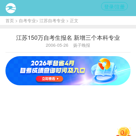
登录/注册
首页
>
自考专业
>
江苏自考专业
> 正文
江苏150万自考生报名 新增三个本科专业
2006-05-26
扬子晚报
内
容提
要:
从
2006
年下
半年
起，
我省
新增
开考