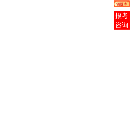
畜牧
兽
在线
医、
客服
商务
管
理、
动画
设计
三个
自学
考试
独立
本科
段专
业，
三个
专业