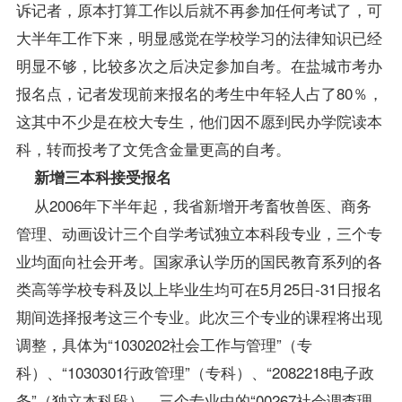
诉记者，原本打算工作以后就不再参加任何考试了，可
大半年工作下来，明显感觉在学校学习的法律知识已经
明显不够，比较多次之后决定参加自考。在盐城市考办
报名点，记者发现前来报名的考生中年轻人占了80％，
这其中不少是在校大专生，他们因不愿到民办学院读本
科，转而投考了文凭含金量更高的自考。
新增三本科接受报名
从2006年下半年起，我省新增开考畜牧兽医、商务
管理、动画设计三个自学考试独立本科段专业，三个专
业均面向社会开考。国家承认学历的国民教育系列的各
类高等学校专科及以上
毕业生
均可在5月25日-31日报名
期间选择报考这三个专业。此次三个专业的
课程
将出现
调整，具体为“1030202社会工作与管理”（专
科）、“1030301行政管理”（专科）、“2082218电子政
务”（独立本科段），三个专业中的“00267社会调查理