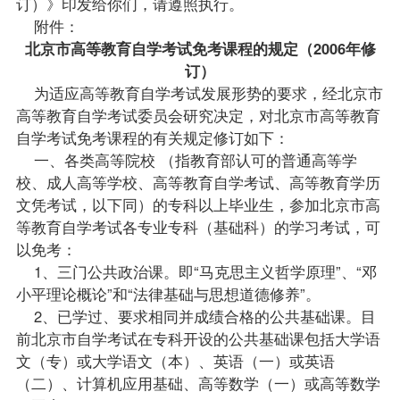
订）》印发给你们，请遵照执行。
附件：
北京市高等教育自学考试免考课程的规定（2006年修
订）
为适应高等教育自学考试发展形势的要求，经北京市
高等教育自学考试委员会研究决定，对北京市高等教育
自学考试免考课程的有关规定修订如下：
一、各类高等院校 （指教育部认可的普通高等学
校、成人高等学校、高等教育自学考试、高等教育学历
文凭考试，以下同）的专科以上
毕业生
，参加北京市高
等教育自学考试各专业专科（基础科）的学习考试，可
以免考：
1、三门公共政治课。即“马克思主义哲学原理”、“邓
小平理论概论”和“法律基础与思想道德修养”。
2、已学过、要求相同并
成绩
合格的公共基础课。目
前北京市自学考试在专科开设的公共基础课包括
大学语
文
（专）或大学语文（本）、
英语（一）
或
英语
（二）
、
计算机应用基础
、
高等数学（一）
或
高等数学