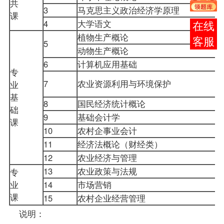
共
3
马克思主义政治经济学原理
课
4
大学语文
报考
植物生产概论
咨询
5
动物生产概论
6
计算机应用基础
专
7
农业资源利用与环境保护
业
基
8
国民经济统计概论
础
9
基础会计学
课
10
农村企事业会计
11
经济法概论（财经类）
12
农业经济与管理
13
农业
政策
与法规
专
业
14
市场营销
课
15
农村企业经营管理
说明：