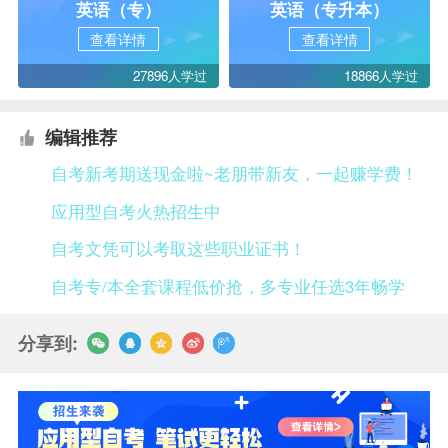
英语（专）
英语（专升本）
查看详情
查看详情
27896人学过
18866人学过
编辑推荐
自考新考期送现金啦~老朋带新友，一起赚学费！
应用型自考火热招生中
自考文凭可以考取这些职业证书！
自考专/本全套课程低价抢，多专业任选3年畅学
分享到: