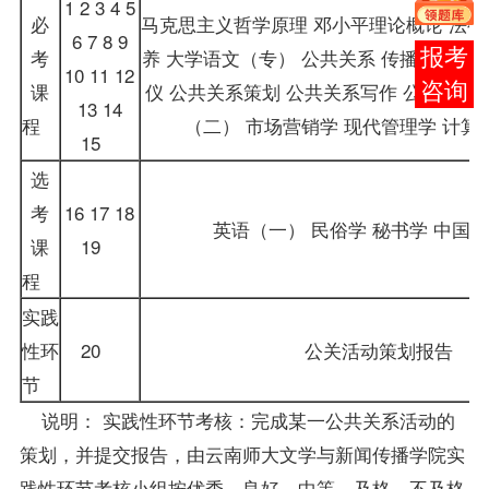
1 2 3 4 5
必
马克思主义哲学原理 邓小平理论概论 法
6 7 8 9
考
养
大学语文
（专） 公共关系
传播学概论
报考
10 11 12
课
仪 公共关系策划 公共关系写作 公关语言
咨询
13 14
程
（二）
市场营销学
现代管理学
计算
15
选
考
16 17 18
英语（一）
民俗学 秘书学 中
课
19
程
实践
性环
20
公关活动策划报告
节
说明： 实践性环节考核：完成某一公共关系活动的
策划，并提交报告，由云南师大文学与新闻传播学院实
践性环节考核小组按优秀、良好、中等、及格、不及格