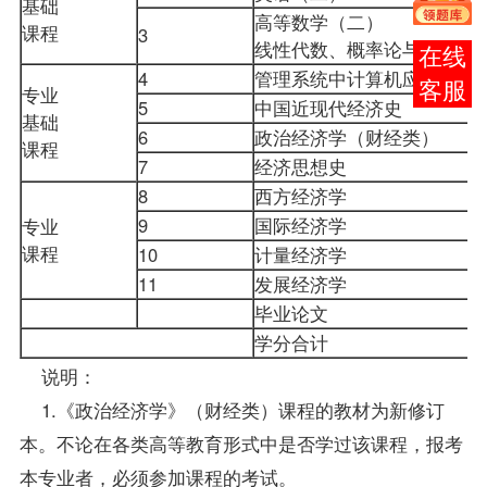
基础
高等数学（二）
课程
3
线性代数
、概率论与数理
在线
4
管理系统中计算机应用
客服
专业
5
中国近现代经济史
基础
6
政治经济学（财经类）
课程
7
经济思想史
8
西方经济学
9
国际经济学
专业
课程
10
计量经济学
11
发展经济学
毕业论文
学分合计
说明：
1.《政治经济学》（财经类）课程的
教材
为新修订
本。不论在各类高等教育形式中是否学过该课程，
报考
本专业者，必须参加课程的考试。