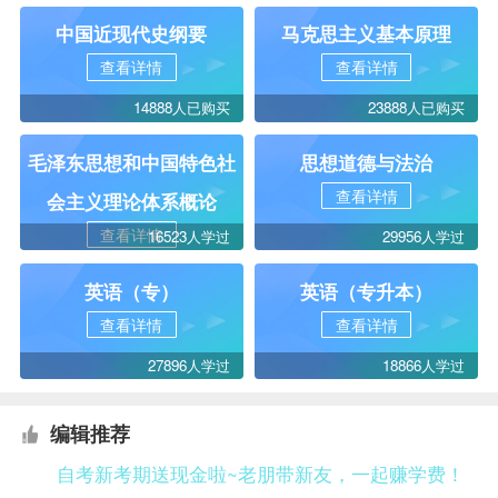
中国近现代史纲要
马克思主义基本原理
查看详情
查看详情
14888人已购买
23888人已购买
毛泽东思想和中国特色社
思想道德与法治
查看详情
会主义理论体系概论
查看详情
16523人学过
29956人学过
英语（专）
英语（专升本）
查看详情
查看详情
27896人学过
18866人学过
编辑推荐
自考新考期送现金啦~老朋带新友，一起赚学费！