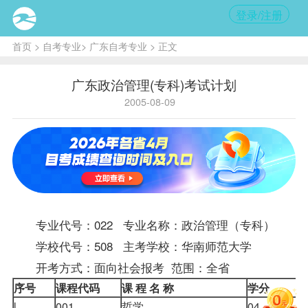
登录/注册
首页
>
自考专业
>
广东自考专业
> 正文
广东政治管理(专科)考试计划
2005-08-09
专业代号：022 专业名称：政治管理（专科）
学校代号：508 主考学校：华南师范大学
开考方式：面向社会
报考
范围：全省
序号
课程
代码
课 程 名 称
学分
l
001
哲学
04