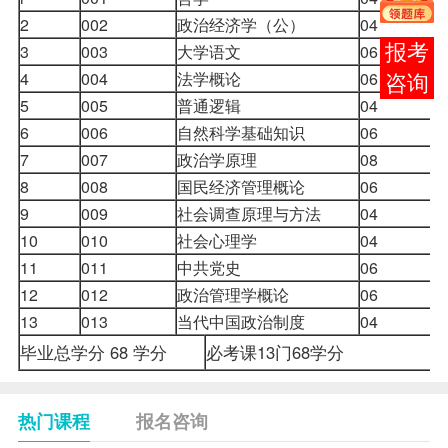
2
002
政治经济学（公）
04
3
003
大学语文
06
在线
4
004
法学概论
06
客服
5
005
普通逻辑
04
6
006
自然科学基础知识
06
7
007
政治学原理
08
8
008
国民经济管理概论
06
9
009
社会调查原理与方法
04
10
010
社会心理学
04
11
011
中共党史
06
12
012
政治管理学概论
06
13
013
当代中国政治制度
04
毕业总学分 68 学分
必考课13门68学分
热门课程
报名咨询