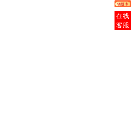
结合
我省
报考
经济
咨询
建设
和社
会发
展对
自学
考试
毕业
生
的
实际
需求
情
况，
从
2006