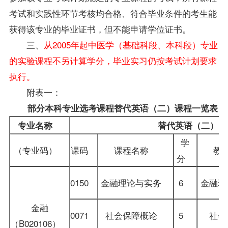
考试和实践性环节考核均合格、符合毕业条件的考生能
获得该专业的毕业证书，但不能申请学位证书。
三、
从2005年起中医学（基础科段、本科段）专业
的实验课程不另计算学分，毕业实习仍按考试计划要求
执行。
附表一：
部分本科专业选考课程替代英语（二）课程一览表
专业名称
替代英语（二）的
学
（专业码）
课码
课程名称
教
分
0150
金融理论与实务
6
金融理
金融
0071
社会保障概论
5
社
（B020106）