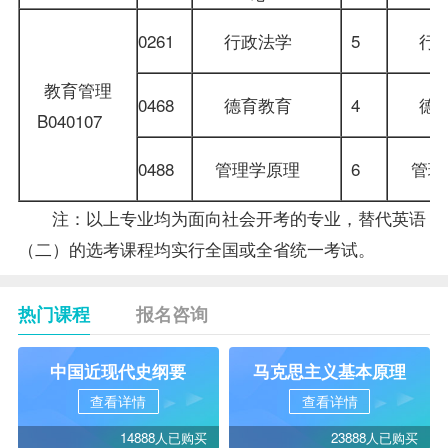
0261
行政法学
5
行
教育管理
0468
德育教育
4
德
B040107
0488
管理学原理
6
管
注：以上专业均为面向社会开考的专业，替代英语
（二）的选考课程均实行全国或全省统一考试。
热门课程
报名咨询
中国近现代史纲要
马克思主义基本原理
查看详情
查看详情
14888人已购买
23888人已购买