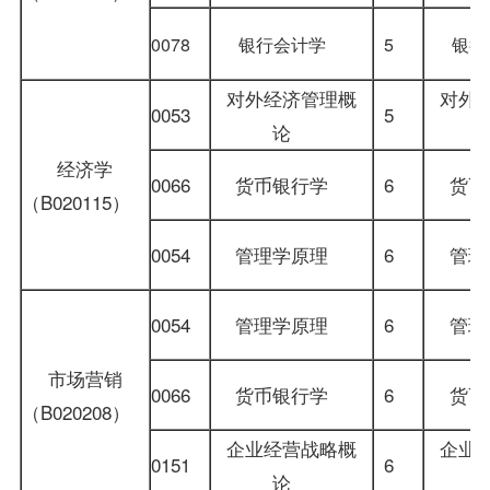
0078
银行会计学
5
银行
对外经济管理概
对外
0053
5
论
经济学
0066
货币银行学
6
货
（B020115）
0054
管理学原理
6
管理
0054
管理学原理
6
管
市场营销
0066
货币银行学
6
货
（B020208）
企业经营战略概
企业
0151
6
论