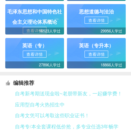
毛泽东思想和中国特色社
思想道德与法治
查看详情
会主义理论体系概论
查看详情
16523人学过
29956人学过
英语（专）
英语（专升本）
查看详情
查看详情
27896人学过
18866人学过
编辑推荐
自考新考期送现金啦~老朋带新友，一起赚学费！
应用型自考火热招生中
自考文凭可以考取这些职业证书！
自考专/本全套课程低价抢，多专业任选3年畅学