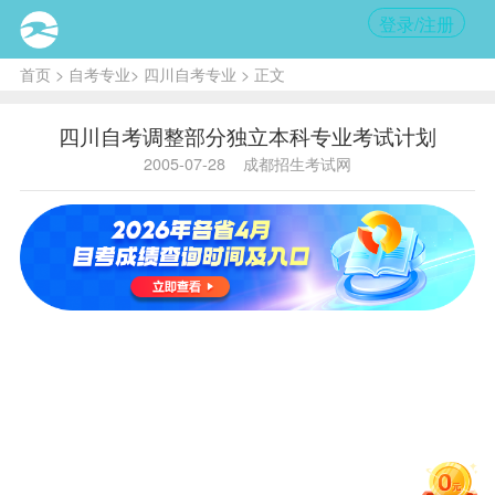
登录/注册
首页
>
自考专业
>
四川自考专业
> 正文
四川自考调整部分独立本科专业考试计划
2005-07-28
成都招生考试网
内容
提要:
根据
我国
高等
教育
改革
发展
的趋
势，