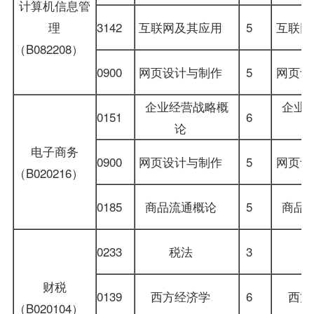
计算机信息管
理
3142
互联网及其应用
5
互联
（B082208）
0900
网页设计与制作
5
网页
企业经营战略概
企业
0151
6
论
电子商务
0900
网页设计与制作
5
网页
（B020216）
0185
商品流通概论
5
商品
0233
税法
3
财税
0139
西方经济学
6
西
（B020104）