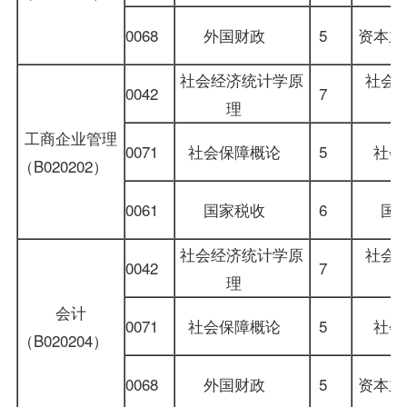
0068
外国财政
5
资本主
社会经济统计学原
社会
0042
7
理
工商企业管理
0071
社会保障概论
5
社
（B020202）
0061
国家税收
6
国
社会经济统计学原
社会
0042
7
理
会计
0071
社会保障概论
5
社
（B020204）
0068
外国财政
5
资本