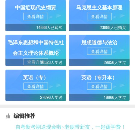
中国近现代史纲要
马克思主义基本原理
查看详情
查看详情
14888人已购买
23888人已购买
毛泽东思想和中国特色社
思想道德与法治
查看详情
会主义理论体系概论
查看详情
16523人学过
29956人学过
英语（专）
英语（专升本）
查看详情
查看详情
27896人学过
18866人学过
编辑推荐
自考新考期送现金啦~老朋带新友，一起赚学费！