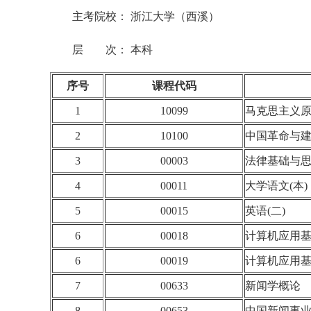
主考院校： 浙江大学（西溪）
层 次： 本科
序号
课程代码
1
10099
马克思主义
2
10100
中国革命与
3
00003
法律基础与
4
00011
大学语文(本)
5
00015
英语(二)
6
00018
计算机应用
6
00019
计算机应用
7
00633
新闻学概论
8
00653
中国新闻事