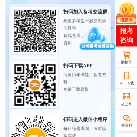
扫码加入备考交流群
与更多考生一起交流学
习经验
备战考试，获取试题及
资料
购物车
扫码下载APP
海量历年试题、备考资
料
APP下载
免费下载领取
公众号
扫码进入微信小程序
领资料
每日练题巩固、考前模
拟实战