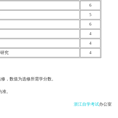
6
论
5
6
4
4
品研究
4
选修，数值为选修所需学分数。
为准。
浙江自学考试
办公室