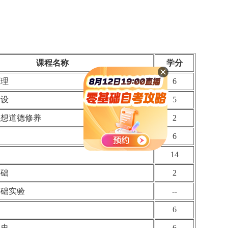
课程名称
学分
原理
6
建设
5
思想道德修养
2
6
14
基础
2
基础实验
--
6
业史
6