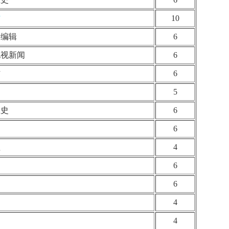
作
10
）编辑
6
电视新闻
6
作
6
5
业史
6
6
理
4
6
6
4
4