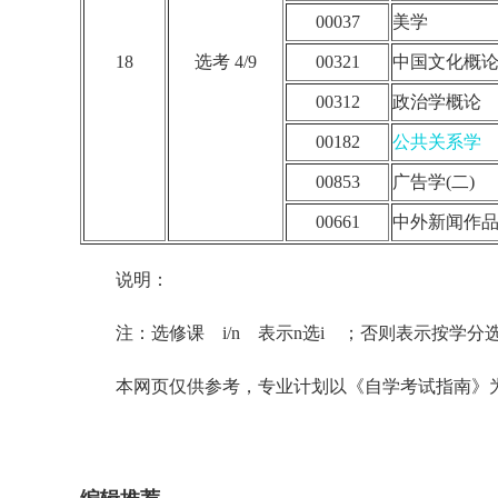
00037
美学
18
选考 4/9
00321
中国文化概
00312
政治学概论
00182
公共关系学
00853
广告学(二)
00661
中外新闻作
说明：
注：选修课 i/n 表示n选i ；否则表示按学分
本网页仅供参考，专业计划以《自学考试指南》