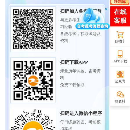
扫码加入备考交流群
与更多考生一起交流学
习经验
备战考试，获取试题及
资料
购物车
APP下载
扫码下载APP
海量历年试题、备考资
料
公众号
免费下载领取
领资料
扫码进入微信小程序
每日练题巩固、考前模
拟实战