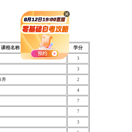
课程名称
学分
3
3
修养
2
4
7
7
3