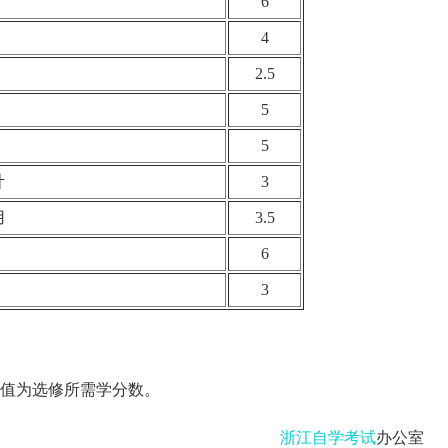
6
4
2.5
5
5
计
3
用
3.5
6
3
，数值为选修所需学分数。
浙江自学考试
办公室