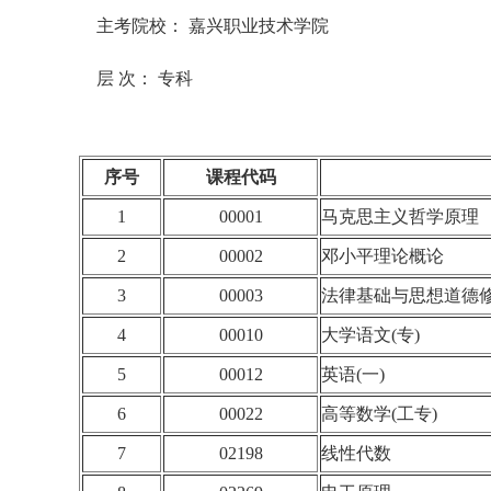
主考院校： 嘉兴职业技术学院
层 次： 专科
序号
课程代码
1
00001
马克思主义哲学原理
2
00002
邓小平理论概论
3
00003
法律基础与思想道德
4
00010
大学语文(专)
5
00012
英语(一)
6
00022
高等数学(工专)
7
02198
线性代数