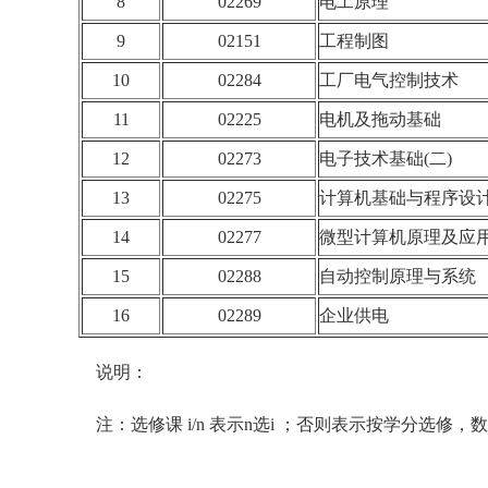
8
02269
电工原理
9
02151
工程制图
10
02284
工厂电气控制技术
11
02225
电机及拖动基础
12
02273
电子技术基础(二)
13
02275
计算机基础与程序设
14
02277
微型计算机原理及应
15
02288
自动控制原理与系统
16
02289
企业供电
说明：
注：选修课 i/n 表示n选i ；否则表示按学分选修