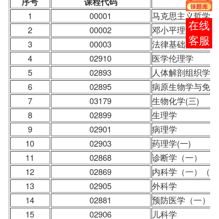
序号
课程
代码
1
00001
马克思主义哲学原
在线
2
00002
邓小平理论概论
客服
3
00003
法律基础与思想道
4
02910
医学伦理学
5
02893
人体解剖组织学
6
02895
病原生物学与免疫
7
03179
生物化学(三)
8
02899
生理学
9
02901
病理学
10
02903
药理学(一)
11
02868
诊断学（一）
12
02869
内科学（一）（含
13
02905
外科学
14
02881
预防医学（一）（
15
02906
儿科学