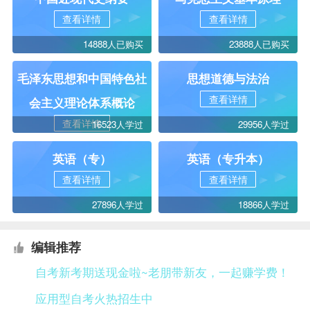
查看详情
查看详情
14888人已购买
23888人已购买
毛泽东思想和中国特色社
思想道德与法治
查看详情
会主义理论体系概论
查看详情
16523人学过
29956人学过
英语（专）
英语（专升本）
查看详情
查看详情
27896人学过
18866人学过
编辑推荐
自考新考期送现金啦~老朋带新友，一起赚学费！
应用型自考火热招生中