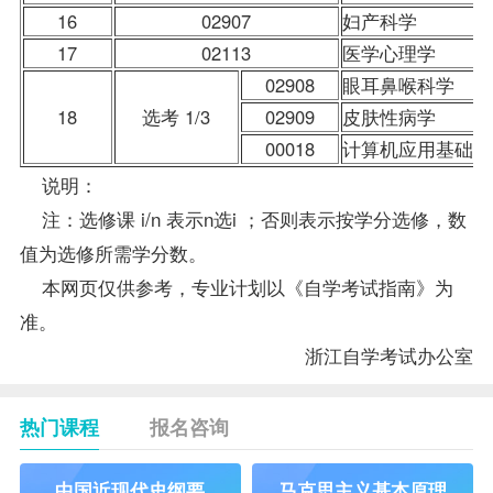
16
02907
妇产科学
17
02113
医学心理学
02908
眼耳鼻喉科学
18
选考 1/3
02909
皮肤性病学
00018
计算机应用基础
说明：
注：选修课 i/n 表示n选i ；否则表示按学分选修，数
值为选修所需学分数。
本网页仅供参考，专业计划以《自学考试指南》为
准。
浙江自学考试
办公室
热门课程
报名咨询
中国近现代史纲要
马克思主义基本原理