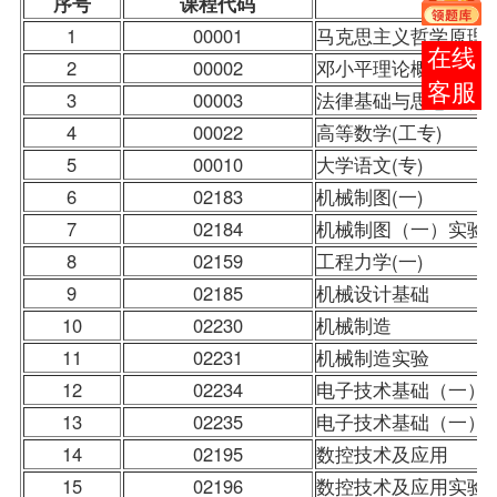
序号
课程
代码
1
00001
马克思主义哲学原理
在线
2
00002
邓小平理论概论
客服
3
00003
法律基础与思想道德
4
00022
高等数学(工专)
5
00010
大学语文
(专)
6
02183
机械制图(一)
7
02184
机械制图（一）实验
8
02159
工程力学(一)
9
02185
机械设计基础
10
02230
机械制造
11
02231
机械制造实验
12
02234
电子技术基础（一）
13
02235
电子技术基础（一）
14
02195
数控技术及应用
15
02196
数控技术及应用实验