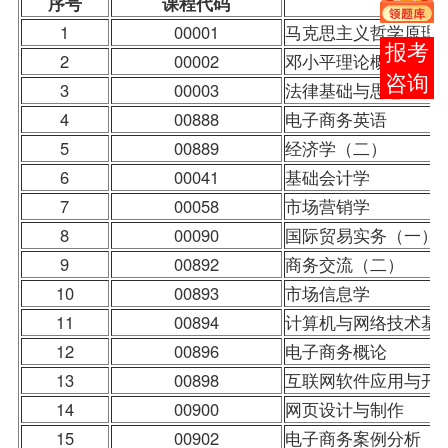
序号
课程
代码
1
00001
马克思主义哲学原理
报考
2
00002
邓小平理论概论
咨询
3
00003
法律基础与思想道德
4
00888
电子商务英语
5
00889
经济学（二）
6
00041
基础会计学
7
00058
市场营销学
8
00090
国际贸易
实务（一）
9
00892
商务交流（二）
10
00893
市场信息学
11
00894
计算机与网络技术基
12
00896
电子商务概论
13
00898
互联网软件应用与开
14
00900
网页设计与制作
15
00902
电子商务案例分析