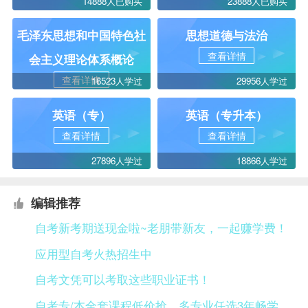
14888人已购买
23888人已购买
毛泽东思想和中国特色社
思想道德与法治
查看详情
会主义理论体系概论
查看详情
16523人学过
29956人学过
英语（专）
英语（专升本）
查看详情
查看详情
27896人学过
18866人学过
编辑推荐
自考新考期送现金啦~老朋带新友，一起赚学费！
应用型自考火热招生中
自考文凭可以考取这些职业证书！
自考专/本全套课程低价抢，多专业任选3年畅学