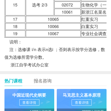
15
选考 2/3
02072
生物化学（一）
10061
新浙江名菜名点
17
10065
红案实习
18
10066
白案实习
19
10067
专业社会调查
说明：
注：选修课 i/n 表示n选i ；否则表示按学分选修，数
值为选修所需学分数。
浙江自学考试
办公室
热门课程
报名咨询
中国近现代史纲要
马克思主义基本原理
查看详情
查看详情