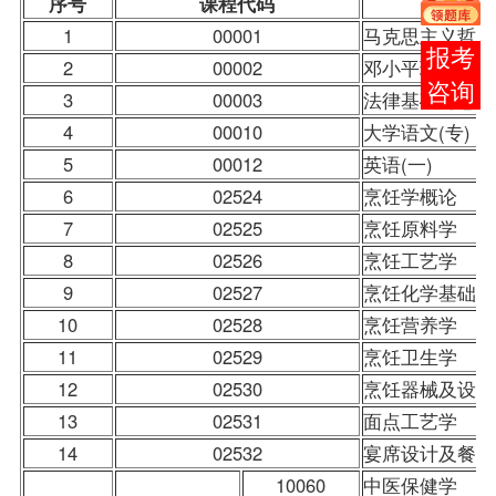
序号
课程
代码
1
00001
马克思主义哲学
在线
2
00002
邓小平理论概论
客服
3
00003
法律基础与思想
4
00010
大学语文
(专)
5
00012
英语(一)
6
02524
烹饪学概论
7
02525
烹饪原料学
8
02526
烹饪工艺学
9
02527
烹饪化学基础
10
02528
烹饪
营养学
11
02529
烹饪卫生学
12
02530
烹饪器械及设备
13
02531
面点工艺学
14
02532
宴席设计及餐厅
10060
中医保健学