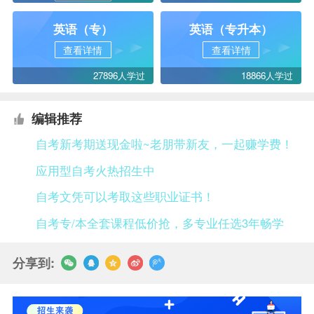
英语（专）
英语（专升本）
查看详情
查看详情
27896人学过
18866人学过
编辑推荐
自考新考期送现金啦~老朋带新友，一起赚学费！
应用型自考火热招生中
自考文凭可以考取这些职业证书！
自考专/本全套课程低价抢，多专业任选3年畅学
分享到: