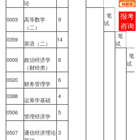
论
笔
在线
0003
高等数学
9
试
客服
（二）
笔
0359
14
英语（二）
试
笔
0009
政治经济学
6
试
（财经类）
0020
6
财务管理学
0388
4
运筹学基础
0506
5
管理经济学
0507
通信经济理论
3