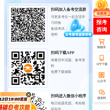
扫码加入备考交流群
与更多考生一起交流学
习经验
备战考试，获取试题及
资料
购物车
扫码下载APP
海量历年试题、备考资
APP下载
料
免费下载领取
公众号
扫码进入微信小程序
领资料
每日练题巩固、考前模
拟实战