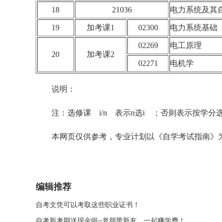
18
21036
电力系统及其
19
加考课1
02300
电力系统基础
02269
电工原理
20
加考课2
02271
电机学
说明：
注：选修课 i/n 表示n选i ；否则表示按学分
本网页仅供参考，专业计划以《自学考试指南》
编辑推荐
自考文凭可以考取这些职业证书！
自考新考期送现金啦~老朋带新友，一起赚学费！