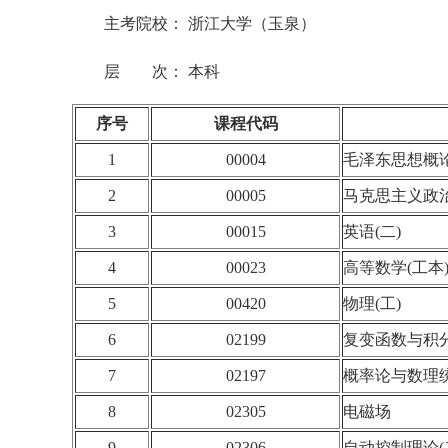
主考院校： 浙江大学（玉泉）
层 次： 本科
序号
课程代码
1
00004
毛泽东思想概
2
00005
马克思主义政
3
00015
英语(二)
4
00023
高等数学(工本
5
00420
物理(工)
6
02199
复变函数与积
7
02197
概率论与数理
8
02305
电磁场
9
02306
自动控制理论(