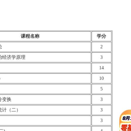
课程名称
学分
论
2
治经济学原理
3
14
)
10
5
分变换
3
统计（二）
3
3
二)
4