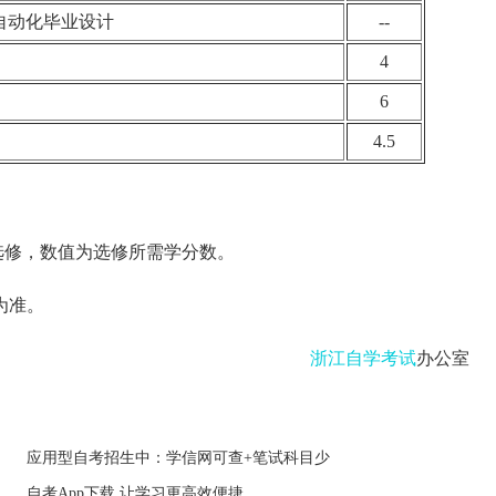
自动化毕业设计
--
4
6
4.5
选修，数值为选修所需学分数。
为准。
浙江自学考试
办公室
应用型自考招生中：学信网可查+笔试科目少
自考App下载 让学习更高效便捷