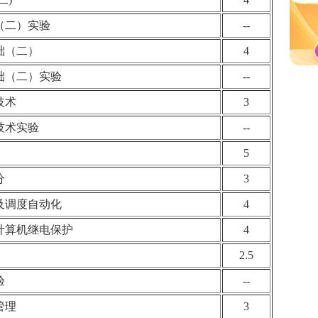
（二）实验
--
础（二）
4
础（二）实验
--
技术
3
技术实验
--
5
分
3
及调度自动化
4
计算机继电保护
4
2.5
验
--
管理
3