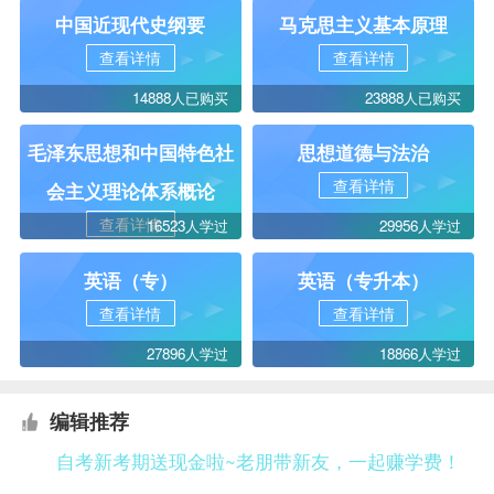
中国近现代史纲要
马克思主义基本原理
查看详情
查看详情
14888人已购买
23888人已购买
毛泽东思想和中国特色社
思想道德与法治
查看详情
会主义理论体系概论
查看详情
16523人学过
29956人学过
英语（专）
英语（专升本）
查看详情
查看详情
27896人学过
18866人学过
编辑推荐
自考新考期送现金啦~老朋带新友，一起赚学费！