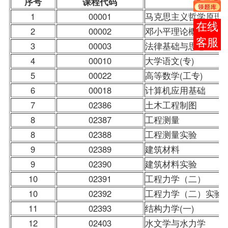
序号
课程
代码
1
00001
马克思主义哲学原理
在线
2
00002
邓小平理论概论
客服
3
00003
法律基础与思想道德
4
00010
大学语文
(专)
5
00022
高等数学(工专)
6
00018
计算机应用基础
7
02386
土木工程制图
8
02387
工程测量
8
02388
工程测量实验
9
02389
建筑材料
9
02390
建筑材料实验
10
02391
工程力学（二）
10
02392
工程力学（二）实验
11
02393
结构力学(一)
12
02403
水文学与水力学